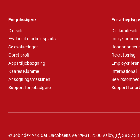
For jobsøgere
For arbejdsgi
Din side
Din kundeside
Evaluer din arbejdsplads
Indryk annonc
Se evalueringer
Jobannonceri
Opret profil
Rekruttering
Apps til jobsøgning
Employer bran
Kaares Klumme
International
Ansøgningsmaskinen
Se virksomheds
Support for jobsøgere
Support for ar
© Jobindex A/S, Carl Jacobsens Vej 29-31, 2500 Valby,
Tlf.
38 32 33