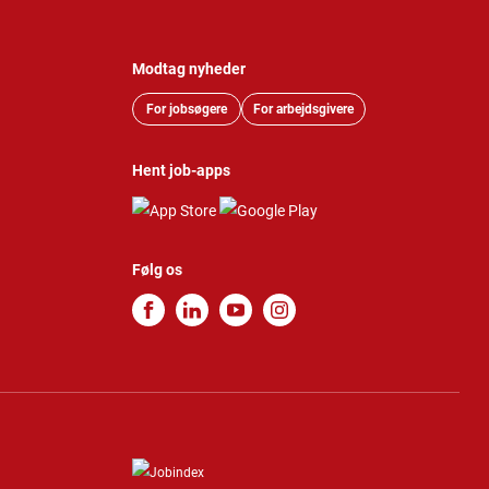
Modtag nyheder
For jobsøgere
For arbejdsgivere
Hent job-apps
Følg os