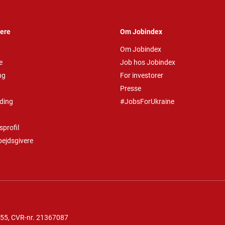
vere
Om Jobindex
Om Jobindex
e
Job hos Jobindex
ng
For investorer
Presse
ding
#JobsForUkraine
profil
bejdsgivere
 55
, CVR-nr. 21367087