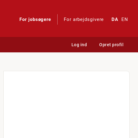
For jobsøgere
For arbejdsgivere
DA
EN
Log ind
Opret profil