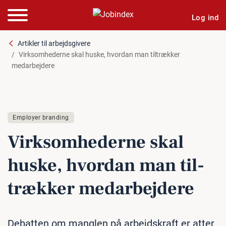
Log ind
Artikler til arbejdsgivere
Virksomhederne skal huske, hvordan man tiltrækker
medarbejdere
Employer branding
Virk­som­he­der­ne skal
huske, hvordan man til­
træk­ker me­d­ar­bej­de­re
Debatten om manglen på arbejdskraft er atter