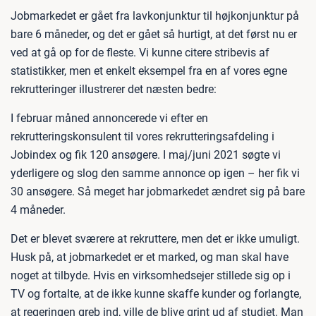
Jobmarkedet er gået fra lavkonjunktur til højkonjunktur på
bare 6 måneder, og det er gået så hurtigt, at det først nu er
ved at gå op for de fleste. Vi kunne citere stribevis af
statistikker, men et enkelt eksempel fra en af vores egne
rekrutteringer illustrerer det næsten bedre:
I februar måned annoncerede vi efter en
rekrutteringskonsulent til vores rekrutteringsafdeling i
Jobindex og fik 120 ansøgere. I maj/juni 2021 søgte vi
yderligere og slog den samme annonce op igen – her fik vi
30 ansøgere. Så meget har jobmarkedet ændret sig på bare
4 måneder.
Det er blevet sværere at rekruttere, men det er ikke umuligt.
Husk på, at jobmarkedet er et marked, og man skal have
noget at tilbyde. Hvis en virksomhedsejer stillede sig op i
TV og fortalte, at de ikke kunne skaffe kunder og forlangte,
at regeringen greb ind, ville de blive grint ud af studiet. Man