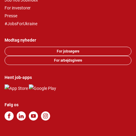
Job hos Jobindex
For investorer
Presse
#JobsForUkraine
Modtag nyheder
For jobsøgere
For arbejdsgivere
Hent job-apps
Følg os