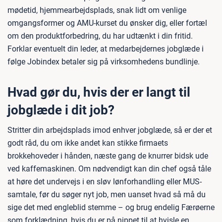
mødetid, hjemmearbejdsplads, snak lidt om venlige
omgangsformer og AMU-kurset du ønsker dig, eller fortæl
om den produktforbedring, du har udtænkt i din fritid.
Forklar eventuelt din leder, at medarbejdernes jobglæde i
følge Jobindex betaler sig på virksomhedens bundlinje.
Hvad gør du, hvis der er langt til
jobglæde i dit job?
Stritter din arbejdsplads imod enhver jobglæde, så er der et
godt råd, du om ikke andet kan stikke firmaets
brokkehoveder i hånden, næste gang de knurrer bidsk ude
ved kaffemaskinen. Om nødvendigt kan din chef også tåle
at høre det undervejs i en sløv lønforhandling eller MUS-
samtale, før du søger nyt job, men uanset hvad så må du
sige det med engleblid stemme – og brug endelig Færøerne
som forklædning, hvis du er på nippet til at hvisle en