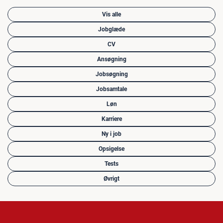
Vis alle
Jobglæde
CV
Ansøgning
Jobsøgning
Jobsamtale
Løn
Karriere
Ny i job
Opsigelse
Tests
Øvrigt