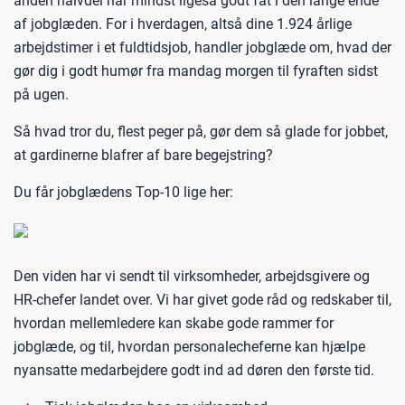
anden halvdel har mindst ligeså godt fat i den lange ende
af jobglæden. For i hverdagen, altså dine 1.924 årlige
arbejdstimer i et fuldtidsjob, handler jobglæde om, hvad der
gør dig i godt humør fra mandag morgen til fyraften sidst
på ugen.
Så hvad tror du, flest peger på, gør dem så glade for jobbet,
at gardinerne blafrer af bare begejstring?
Du får jobglædens Top-10 lige her:
Den viden har vi sendt til virksomheder, arbejdsgivere og
HR-chefer landet over. Vi har givet gode råd og redskaber til,
hvordan mellemledere kan skabe gode rammer for
jobglæde, og til, hvordan personalecheferne kan hjælpe
nyansatte medarbejdere godt ind ad døren den første tid.