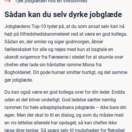
Tjek jobglæden hos en virksomhed
Sådan kan du selv dyrke jobglæde
Jobglædens Top-10 tyder på, at du som ansat selv kan nå
højt på tilfredshedsbarometeret ved at være en god kollega.
Sådan en, der smiler og siger godmorgen, åbner
fællesskabet for alle og nøjes med kun at bagtale en
ukendt svigermor fra Færøerne i stedet for at skumle over
chefen eller lade sin hånlatter ramme Mona fra
Bogholderiet. Dit gode humør smitter hurtigt, og det samme
gør jobglæde.
Du kan også være en god kollega over for din leder. Endda
uden at det bliver underligt. God ledelse sætter nemlig
rammen for hele arbejdspladsens jobglæde – ikke bare din
egen. Men der skal to til en dialog, og som du måske med
en vis lettelse allerede har opdaget, så kan chefen ikke
læse dine tanker. Så spørg selv til muligheden for fleksibel