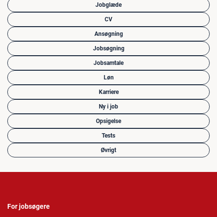
Jobglæde
CV
Ansøgning
Jobsøgning
Jobsamtale
Løn
Karriere
Ny i job
Opsigelse
Tests
Øvrigt
For jobsøgere