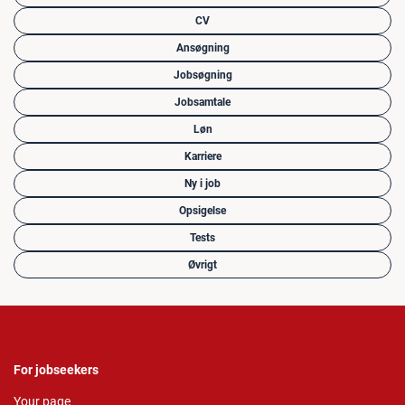
CV
Ansøgning
Jobsøgning
Jobsamtale
Løn
Karriere
Ny i job
Opsigelse
Tests
Øvrigt
For jobseekers
Your page