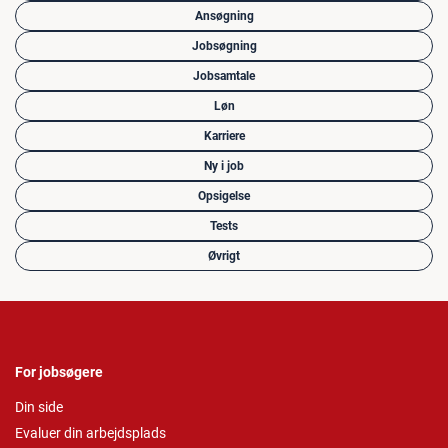
Ansøgning
Jobsøgning
Jobsamtale
Løn
Karriere
Ny i job
Opsigelse
Tests
Øvrigt
For jobsøgere
Din side
Evaluer din arbejdsplads