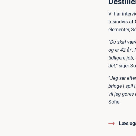
Destillé
Vi har interv
tusindvis af 
elementer, So
”Du skal vær
og er 42 år’.
tidligere job
det,”
siger So
”Jeg ser efte
bringe i spil
vil jeg gøres
Sofie.
Læs og