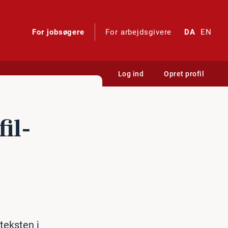
For jobsøgere
For arbejdsgivere
DA
EN
Log ind
Opret profil
il­
teksten i