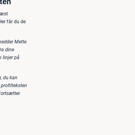
sten
læst
Her får du de
 hedder Mette
ra dine
 linjer på
g, du kan
 profilteksten
ortsætter