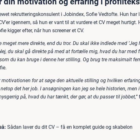
r din motivation og erfaring i profiltek
iewet rekrutteringskonsulent i Jobindex, Sofie Vedtofte. Hun har 
CV’er igennem, så hun er vant til at vurdere et CV meget hurtigt. 
fie kigger efter, når hun screener et CV.
e meget mere direkte, end du tror. Du skal ikke indlede med ’Jeg
 Nej, du skal gå direkte på med at fortælle mig, hvad du har med f
, som du kan bruge i denne her stilling. Og brug tre maksimalt fem
fie.
r motivationen for at søge den aktuelle stilling og hvilken erfarin
 i netop det her job. I ansøgningen kan jeg se hele historien, men i
 nysgerrig på, hvad du har tænkt, der gør, at du passer til jobbet,”
f
så:
Sådan laver du dit CV – få en komplet guide og skabelon