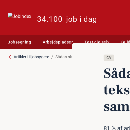
34.100
job i dag
Jobsøgning
Arbejdspladser
Test dig selv
Gui
Artikler til jobsøgere
Sådan skriver du CV-profilteksten, der får 
CV
Såda
tek­
sam
81 % af ar