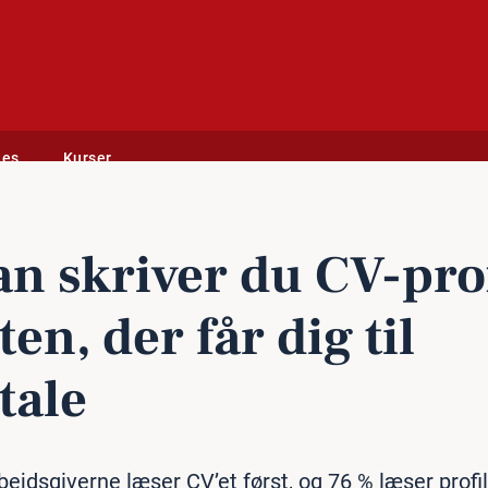
des
Kurser
dig til samtale
n skriver du CV-pro­f
sten, der får dig til
tale
bejdsgiverne læser CV’et først, og 76 % læser profil