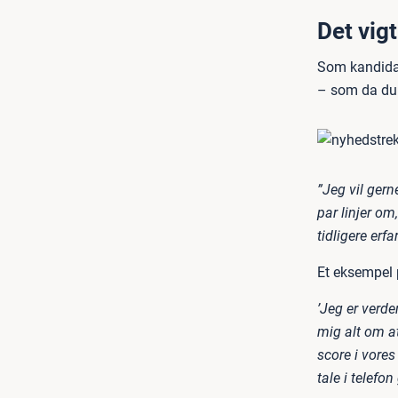
Det vigt
Som kandidat
– som da du 
”Jeg vil gern
par linjer om
tidligere erf
Et eksempel p
’Jeg er verd
mig alt om a
score i vores
tale i telefo