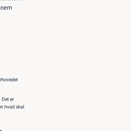
ennem
erhovedet
. Det er
Men hvad skal