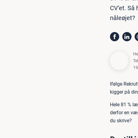
CV’et. Så 
nåleøjet?
He
Te
19
Ifølge Rekrut
kigger på di
Hele 81 % læs
derfor en vær
du skrive?