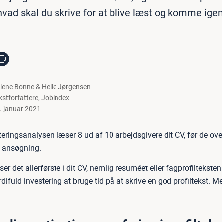
hvad skal du skrive for at blive læst og komme ig
lene Bonne & Helle Jørgensen
kstforfattere
,
Jobindex
. januar 2021
teringsanalysen læser 8 ud af 10 arbejdsgivere dit CV, før de ov
n ansøgning.
er det allerførste i dit CV, nemlig resuméet eller fagprofilteksten
difuld investering at bruge tid på at skrive en god profiltekst. 