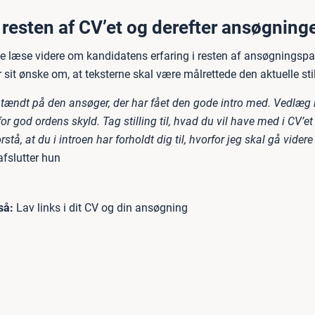
 resten af CV’et og derefter ansøgning
rne læse videre om kandidatens erfaring i resten af ansøgnings
sit ønske om, at teksterne skal være målrettede den aktuelle stil
 tændt på den ansøger, der har fået den gode intro med. Vedlæg 
or god ordens skyld. Tag stilling til, hvad du vil have med i CV’e
rstå, at du i introen har forholdt dig til, hvorfor jeg skal gå vider
fslutter hun
så:
Lav links i dit CV og din ansøgning