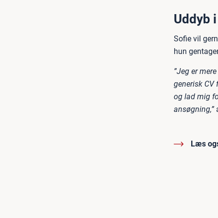
Uddyb i
Sofie vil ge
hun gentager 
”Jeg er mere
generisk CV f
og lad mig fo
ansøgning,”
a
Læs og