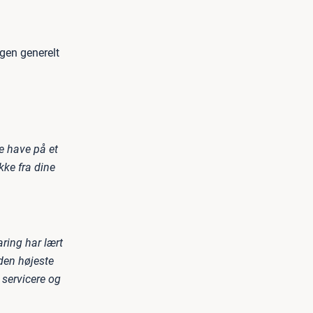
gen generelt
ne have på et
ukke fra dine
ring har lært
den højeste
 servicere og