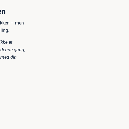
en
pakken – men
ling.
ikke et
t denne gang,
e med din