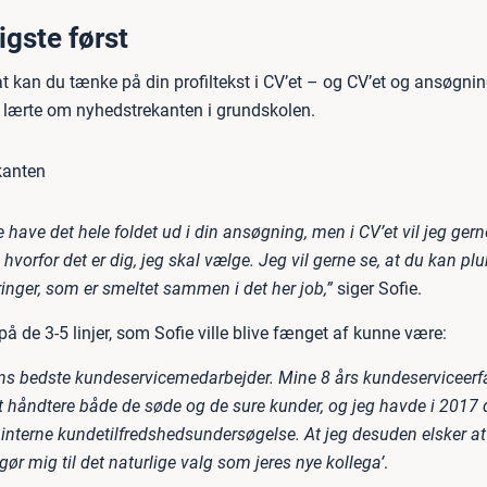
igste først
 kan du tænke på din profiltekst i CV’et – og CV’et og ansøgnin
lærte om nyhedstrekanten i grundskolen.
e have det hele foldet ud i din ansøgning, men i CV’et vil jeg ger
, hvorfor det er dig, jeg skal vælge. Jeg vil gerne se, at du kan pl
aringer, som er smeltet sammen i det her job,”
siger Sofie.
å de 3-5 linjer, som Sofie ville blive fænget af kunne være:
ens bedste kundeservicemedarbejder. Mine 8 års kundeserviceerfa
t håndtere både de søde og de sure kunder, og jeg havde i 2017 
 interne kundetilfredshedsundersøgelse. At jeg desuden elsker at
n gør mig til det naturlige valg som jeres nye kollega’
.