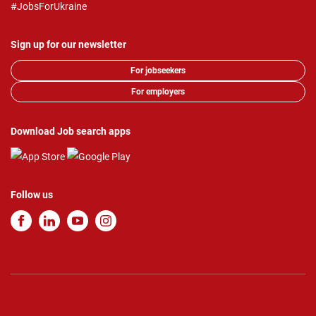
#JobsForUkraine
Sign up for our newsletter
For jobseekers
For employers
Download Job search apps
Follow us