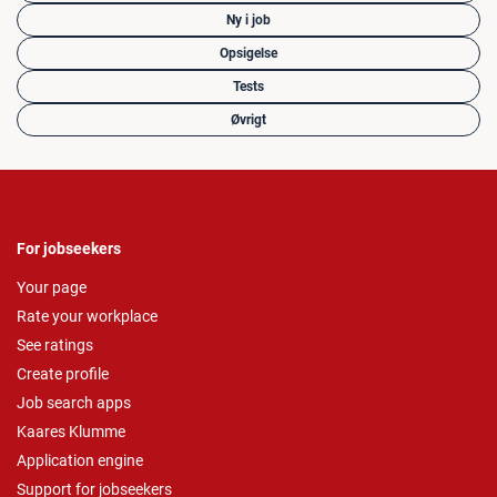
Ny i job
Opsigelse
Tests
Øvrigt
For jobseekers
Your page
Rate your workplace
See ratings
Create profile
Job search apps
Kaares Klumme
Application engine
Support for jobseekers