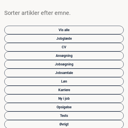
Sorter artikler efter emne.
Vis alle
Jobglæde
CV
Ansøgning
Jobsøgning
Jobsamtale
Løn
Karriere
Ny i job
Opsigelse
Tests
Øvrigt