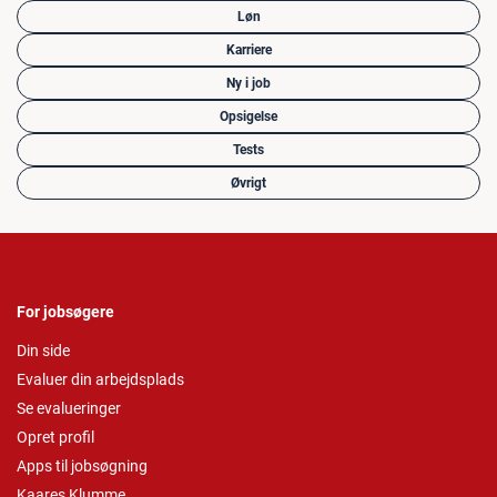
Løn
Karriere
Ny i job
Opsigelse
Tests
Øvrigt
For jobsøgere
Din side
Evaluer din arbejdsplads
Se evalueringer
Opret profil
Apps til jobsøgning
Kaares Klumme