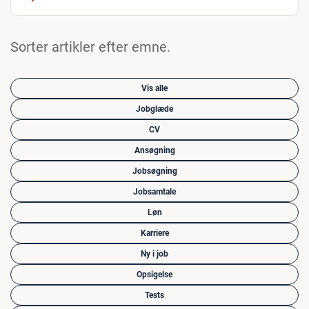
Sorter artikler efter emne.
Vis alle
Jobglæde
CV
Ansøgning
Jobsøgning
Jobsamtale
Løn
Karriere
Ny i job
Opsigelse
Tests