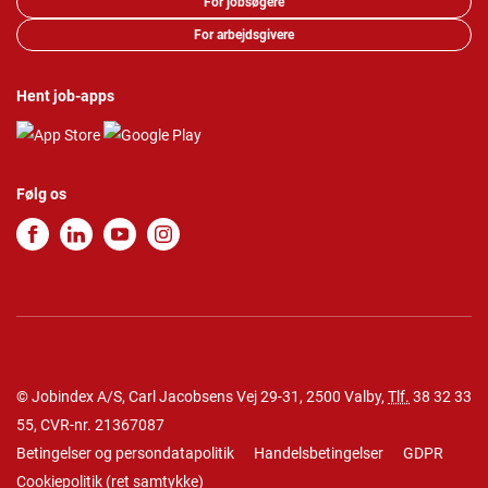
For jobsøgere
For arbejdsgivere
Hent job-apps
Følg os
© Jobindex A/S, Carl Jacobsens Vej 29-31, 2500 Valby,
Tlf.
38 32 33
55
, CVR-nr. 21367087
Betingelser og persondatapolitik
Handelsbetingelser
GDPR
Cookiepolitik
(
ret samtykke
)