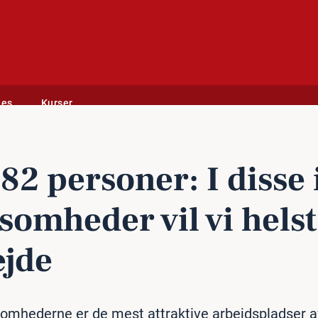
des
Kurser
l vi helst arbejde
82 personer: I disse 
­som­he­der vil vi helst
ejde
omhederne er de mest attraktive arbejdspladser af