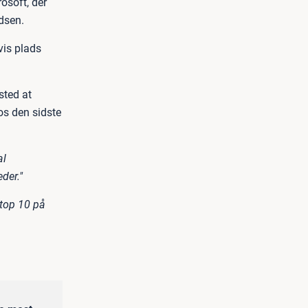
osoft, der
dsen.
vis plads
sted at
s den sidste
al
der."
 top 10 på