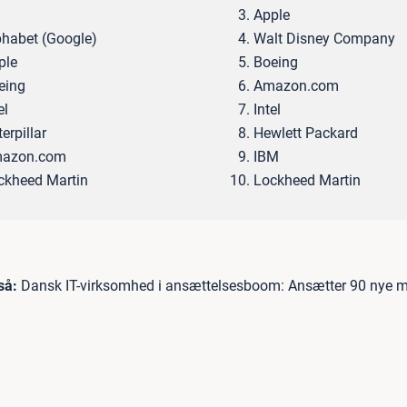
Apple
phabet (Google)
Walt Disney Company
ple
Boeing
eing
Amazon.com
el
Intel
erpillar
Hewlett Packard
azon.com
IBM
ckheed Martin
Lockheed Martin
så:
Dansk IT-virksomhed i ansættelsesboom: Ansætter 90 nye m