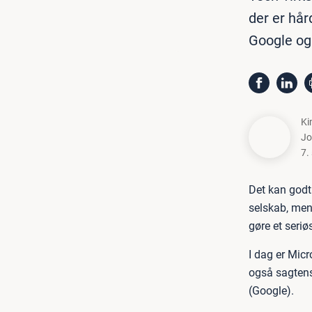
der er hå
Google og
Ki
Jo
7.
Det kan godt
selskab, men
gøre et seri
I dag er Micr
også sagtens
(Google).