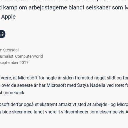
rd kamp om arbejdstagerne blandt selskaber som M
 Apple
m Stensdal
urnalist
,
Computerworld
 september 2017
 være, at Microsoft for nogle år siden fremstod noget slidt og f
 over de seneste år har Microsoft med Satya Nadella ved roret f
øst comeback.
osoft derfor også et ekstremt attraktivt sted at arbejde - og Micr
 bide skeer med langt yngre it-virksomheder som eksempelvis 