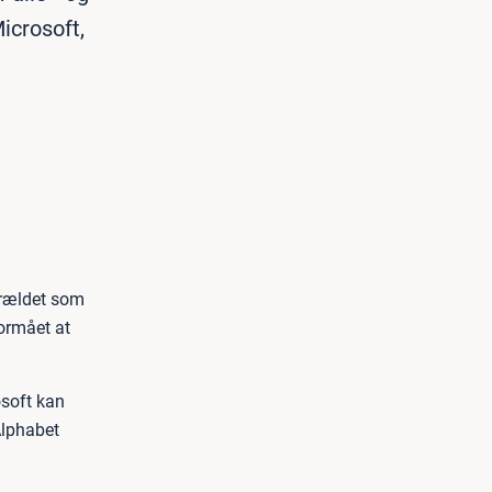
icrosoft,
orældet som
ormået at
osoft kan
Alphabet