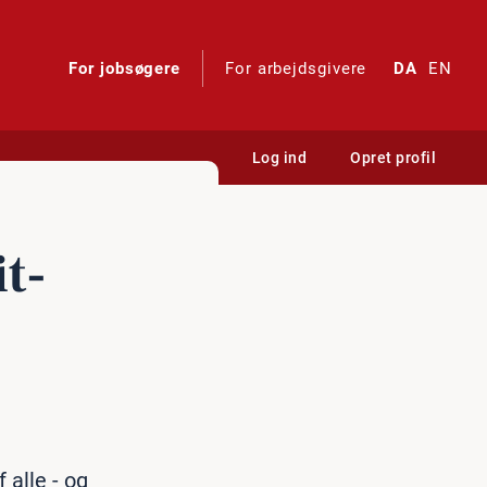
For jobsøgere
For arbejdsgivere
DA
EN
Log ind
Opret profil
it-
 alle - og