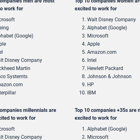
companies men are most
Top 10 companies women ar
to work for
excited to work for
crosoft
Walt Disney Company
eing
Alphabet (Google)
phabet (Google)
Microsoft
ple
Apple
el
Amazon.com
lt Disney Company
Intel
ckheed Martin
Hewlett Packard
sco Systemts
Johnson & Johnson
azon.com
HP
erpillar
IBM
ompanies millennials are
Top 10 companies +35s are 
ited to work for
excited to work for
crosoft
Alphabet (Google)
lt Disney Company
Microsoft