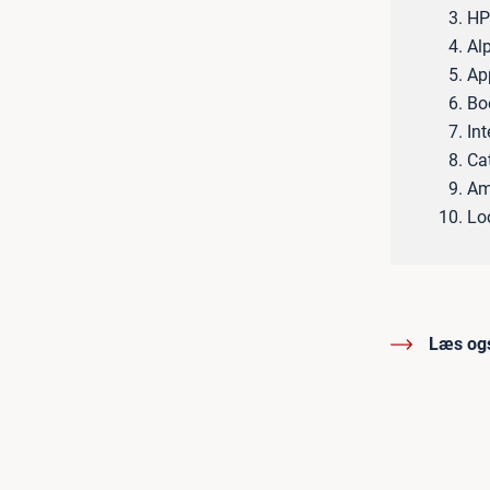
HP
Al
Ap
Bo
Int
Cat
Am
Lo
Læs og