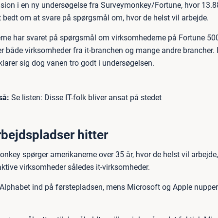
usion i en ny undersøgelse fra Surveymonkey/Fortune, hvor 13.8
t bedt om at svare på spørgsmål om, hvor de helst vil arbejde.
ne har svaret på spørgsmål om virksomhederne på Fortune 500-
er både virksomheder fra it-branchen og mange andre brancher. I
klarer sig dog vanen tro godt i undersøgelsen.
så:
Se listen: Disse IT-folk bliver ansat på stedet
rbejdspladser hitter
nkey spørger amerikanerne over 35 år, hvor de helst vil arbejde,
aktive virksomheder således it-virksomheder.
lphabet ind på førstepladsen, mens Microsoft og Apple nupper