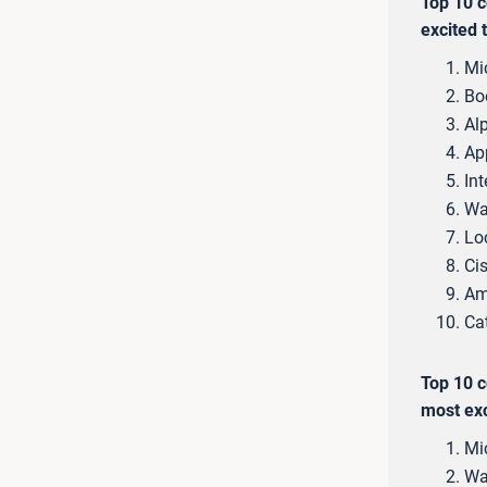
Top 10 
excited 
Mi
Bo
Al
Ap
Int
Wa
Lo
Ci
Am
Cat
Top 10 c
most exc
Mi
Wa