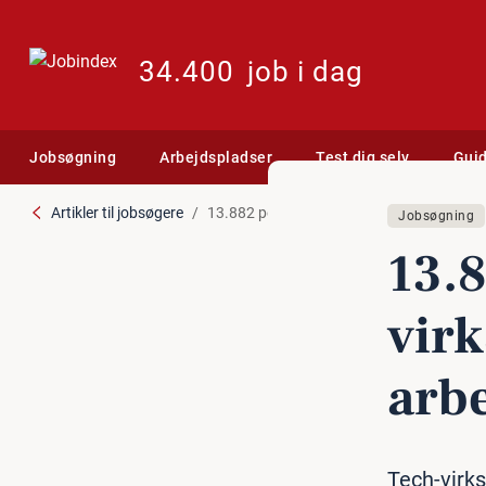
34.400
job i dag
Jobsøgning
Arbejdspladser
Test dig selv
Gui
Artikler til jobsøgere
13.882 personer: I disse it-virksomheder vi
Jobsøgning
13.8
virk
arb
Tech-virks