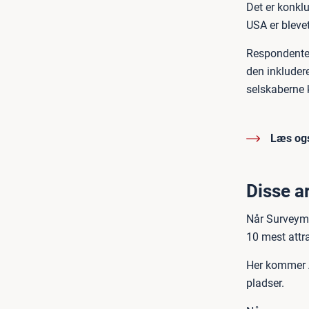
Det er konkl
USA er bleve
Respondenter
den inkluder
selskaberne 
Læs og
Disse a
Når Surveymo
10 mest attr
Her kommer A
pladser.