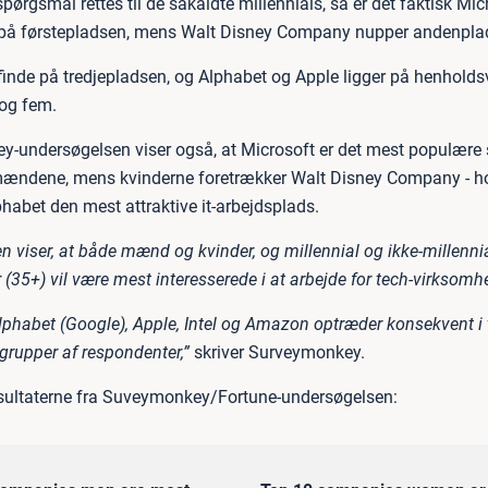
rgsmål rettes til de såkaldte millennials, så er det faktisk Micr
på førstepladsen, mens Walt Disney Company nupper andenpla
 finde på tredjepladsen, og Alphabet og Apple ligger på henholds
og fem.
-undersøgelsen viser også, at Microsoft er det mest populære 
mændene, mens kvinderne foretrækker Walt Disney Company - ho
habet den mest attraktive it-arbejdsplads.
n viser, at både mænd og kvinder, og millennial og ikke-millenni
(35+) vil være mest interesserede i at arbejde for tech-virksomhe
Alphabet (Google), Apple, Intel og Amazon optræder konsekvent i
 grupper af respondenter,”
skriver Surveymonkey.
resultaterne fra Suveymonkey/Fortune-undersøgelsen: