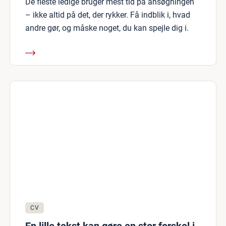
De fleste ledige bruger mest tid på ansøgningen
– ikke altid på det, der rykker. Få indblik i, hvad
andre gør, og måske noget, du kan spejle dig i.
CV