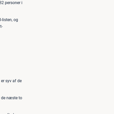
82 personer i
listen, og
t-
 er syv af de
 de næste to