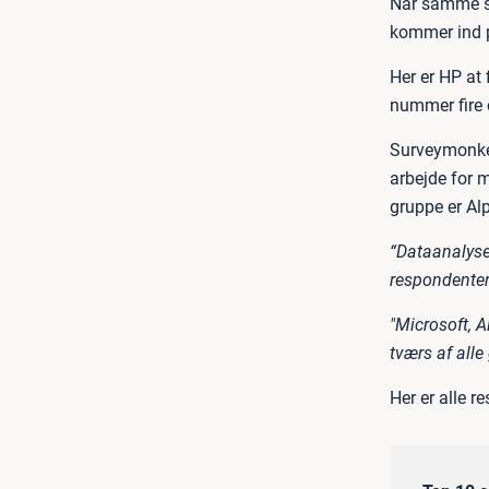
Når samme spø
kommer ind 
Her er HP at
nummer fire 
Surveymonkey
arbejde for 
gruppe er Alp
“Dataanalyse
respondenter 
"Microsoft, 
tværs af alle
Her er alle 