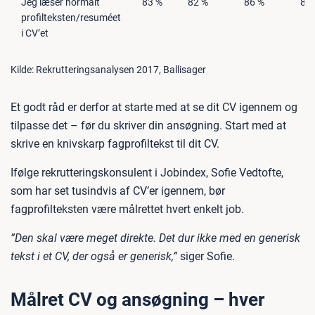
Jeg læser normalt
83 %
82 %
86 %
81
profilteksten/resuméet
i CV’et
Kilde: Rekrutteringsanalysen 2017, Ballisager
Et godt råd er derfor at starte med at se dit CV igennem og
tilpasse det – før du skriver din ansøgning. Start med at
skrive en knivskarp fagprofiltekst til dit CV.
Ifølge rekrutteringskonsulent i Jobindex, Sofie Vedtofte,
som har set tusindvis af CV’er igennem, bør
fagprofilteksten være målrettet hvert enkelt job.
”Den skal være meget direkte. Det dur ikke med en generisk
tekst i et CV, der også er generisk,”
siger Sofie.
Målret CV og ansøgning – hver