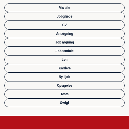
Vis alle
Jobglæde
CV
Ansøgning
Jobsøgning
Jobsamtale
Løn
Karriere
Ny i job
Opsigelse
Tests
Øvrigt