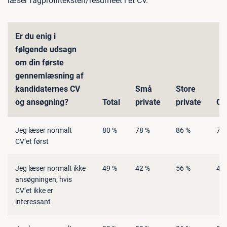
læser fagprofilteksten/resuméet i et CV.
Er du enig i
følgende udsagn
om din første
gennemlæsning af
kandidaternes CV
Små
Store
og ansøgning?
Total
private
private
Of
Jeg læser normalt
80 %
78 %
86 %
75
CV’et først
Jeg læser normalt ikke
49 %
42 %
56 %
46
ansøgningen, hvis
CV’et ikke er
interessant