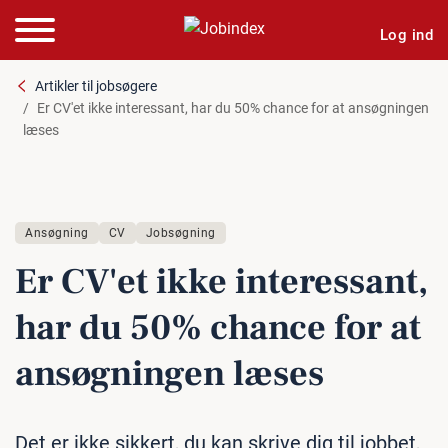
Log ind
Artikler til jobsøgere
Er CV'et ikke interessant, har du 50% chance for at ansøgningen
læses
Ansøgning
CV
Jobsøgning
Er CV'et ikke in­ter­es­sant,
har du 50% chance for at
an­søg­nin­gen læses
Det er ikke sikkert, du kan skrive dig til jobbet,