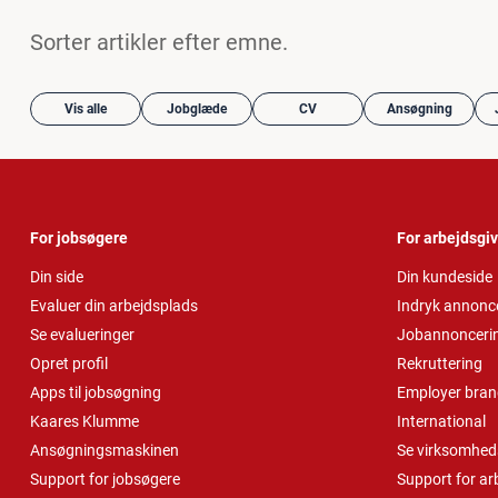
Sorter artikler efter emne.
Vis alle
Jobglæde
CV
Ansøgning
For jobsøgere
For arbejdsgi
Din side
Din kundeside
Evaluer din arbejdsplads
Indryk annonc
Se evalueringer
Jobannonceri
Opret profil
Rekruttering
Apps til jobsøgning
Employer bran
Kaares Klumme
International
Ansøgningsmaskinen
Se virksomheds
Support for jobsøgere
Support for ar