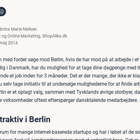
brina Marie Nielsen
 og Online Marketing
,
ShopAlike.dk
 maj 2014
 med fordel søge mod Berlin, hvis de har mod på at arbejde i et
edig i Danmark, har du mulighed for at tage dine dagpenge med t
inde et job inden for 3 måneder. Det er der mange, der ikke er kla
u selv tage initiativ til at undersøge mulighederne for at finde arb
lin er et oplagt valg, sammen med Tysklands øvrige storbyer, da 
le virksomheder oftest efterspørger dansktalende medarbejdere.
traktiv i Berlin
trum for mange internet-baserede startups og har i løbet af de sid