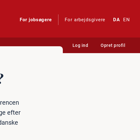
For jobsøgere
For arbejdsgivere
DA
EN
Log ind
Opret profil
?
urrencen
ge efter
 danske