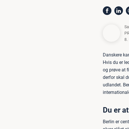
Sa
PR
8.
Danskere kan
Hvis du er l
og prøve at f
derfor skal d
udlandet. Ber
internationa
Du er at
Berlin er cen