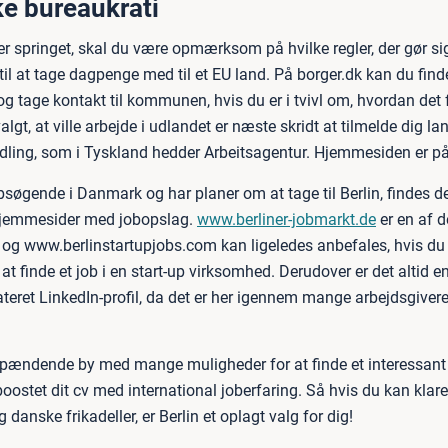
ke bureaukrati
er springet, skal du være opmærksom på hvilke regler, der gør s
l at tage dagpenge med til et EU land. På borger.dk kan du finde
g tage kontakt til kommunen, hvis du er i tvivl om, hvordan det 
algt, at ville arbejde i udlandet er næste skridt at tilmelde dig la
dling, som i Tyskland hedder Arbeitsagentur. Hjemmesiden er på
obsøgende i Danmark og har planer om at tage til Berlin, findes 
hjemmesider med jobopslag.
www.berliner-jobmarkt.de
er en af d
 og www.berlinstartupjobs.com kan ligeledes anbefales, hvis du 
i at finde et job i en start-up virksomhed. Derudover er det altid e
teret LinkedIn-profil, da det er her igennem mange arbejdsgivere
 spændende by med mange muligheder for at finde et interessant
oostet dit cv med international joberfaring. Så hvis du kan klar
g danske frikadeller, er Berlin et oplagt valg for dig!