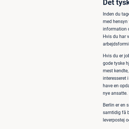
Det tys
Inden du tag
med hensyn ti
information o
Hvis du har v
arbejdsformi
Hvis du er j
gode tyske 
mest kendte,
interesseret 
have en opda
nye ansatte.
Berlin er en
samtidig få b
leverpostej o