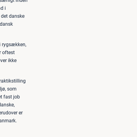
 særligt inden
d i
g det danske
 dansk
 i rygsækken,
r oftest
ver ikke
aktikstilling
iljø, som
t fast job
danske,
erudover er
 Danmark.