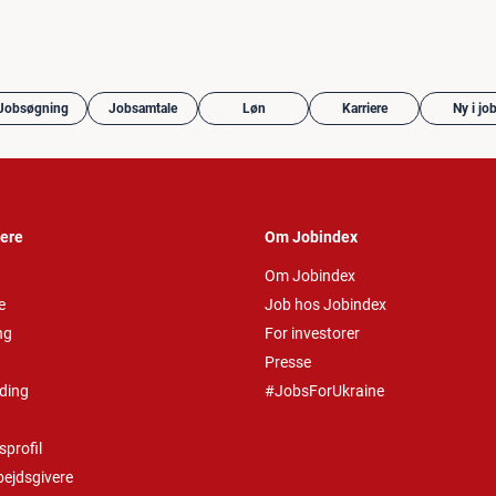
Jobsøgning
Jobsamtale
Løn
Karriere
Ny i jo
vere
Om Jobindex
Om Jobindex
e
Job hos Jobindex
ng
For investorer
Presse
ding
#JobsForUkraine
profil
bejdsgivere