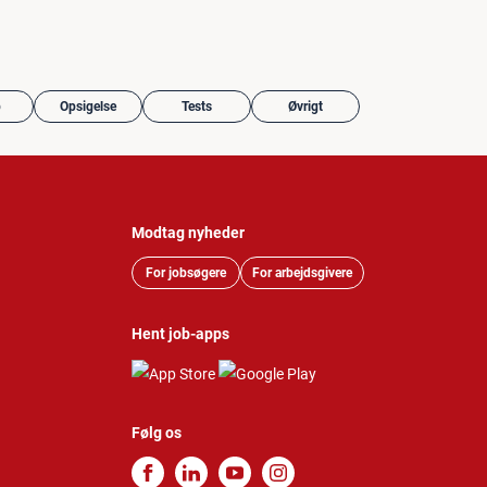
b
Opsigelse
Tests
Øvrigt
Modtag nyheder
For jobsøgere
For arbejdsgivere
Hent job-apps
Følg os