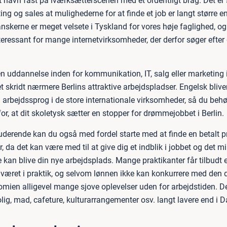
it navn fast på iværksætterscenen med et ordentligt brag. Det er
ting og sales at mulighederne for at finde et job er langt større en
skerne er meget velsete i Tyskland for vores høje faglighed, o
teressant for mange internetvirksomheder, der derfor søger efter
en uddannelse inden for kommunikation, IT, salg eller marketing
et skridt nærmere Berlins attraktive arbejdspladser. Engelsk blive
arbejdssprog i de store internationale virksomheder, så du behø
r, at dit skoletysk sætter en stopper for drømmejobbet i Berlin.
uderende kan du også med fordel starte med at finde en betalt pr
, da det kan være med til at give dig et indblik i jobbet og det m
 kan blive din nye arbejdsplads. Mange praktikanter får tilbudt e
e været i praktik, og selvom lønnen ikke kan konkurrere med den 
nomien alligevel mange sjove oplevelser uden for arbejdstiden. D
bolig, mad, cafeture, kulturarrangementer osv. langt lavere end i