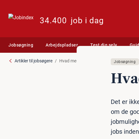
34.400
job i dag
Jobsøgning
Arbejdspladser
Test dig selv
Gui
Artikler til jobsøgere
Hvad med et job i Berlin?
Jobsøgning
Hvad
Det er ikk
om de gode
jobmulighe
jobs inde