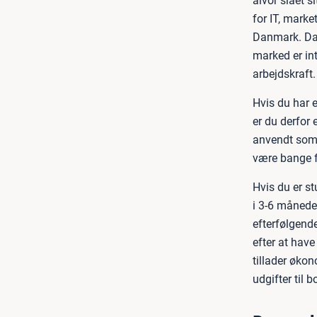
alvor slået s
for IT, marke
Danmark. Dan
marked er in
arbejdskraft.
Hvis du har 
er du derfor 
anvendt som 
være bange fo
Hvis du er st
i 3-6 måneder
efterfølgende
efter at hav
tillader øko
udgifter til 