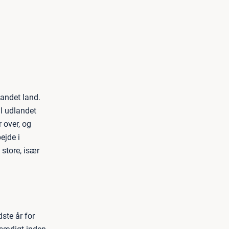
 andet land.
il udlandet
r over, og
ejde i
store, især
ste år for