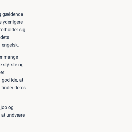
ig gældende
 yderligere
forholder sig.
ndets
 engelsk.
der mange
e største og
er
n god ide, at
 finder deres
 job og
e at undvære