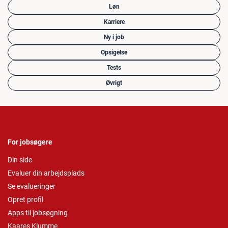
Løn
Karriere
Ny i job
Opsigelse
Tests
Øvrigt
For jobsøgere
Din side
Evaluer din arbejdsplads
Se evalueringer
Opret profil
Apps til jobsøgning
Kaares Klumme