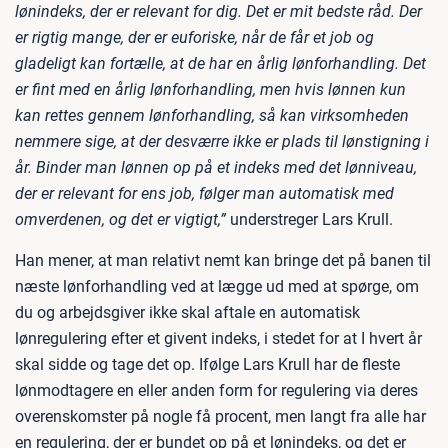
lønindeks, der er relevant for dig. Det er mit bedste råd. Der
er rigtig mange, der er euforiske, når de får et job og
gladeligt kan fortælle, at de har en årlig lønforhandling. Det
er fint med en årlig lønforhandling, men hvis lønnen kun
kan rettes gennem lønforhandling, så kan virksomheden
nemmere sige, at der desværre ikke er plads til lønstigning i
år. Binder man lønnen op på et indeks med det lønniveau,
der er relevant for ens job, følger man automatisk med
omverdenen, og det er vigtigt,”
understreger Lars Krull.
Han mener, at man relativt nemt kan bringe det på banen til
næste lønforhandling ved at lægge ud med at spørge, om
du og arbejdsgiver ikke skal aftale en automatisk
lønregulering efter et givent indeks, i stedet for at I hvert år
skal sidde og tage det op. Ifølge Lars Krull har de fleste
lønmodtagere en eller anden form for regulering via deres
overenskomster på nogle få procent, men langt fra alle har
en regulering, der er bundet op på et lønindeks, og det er