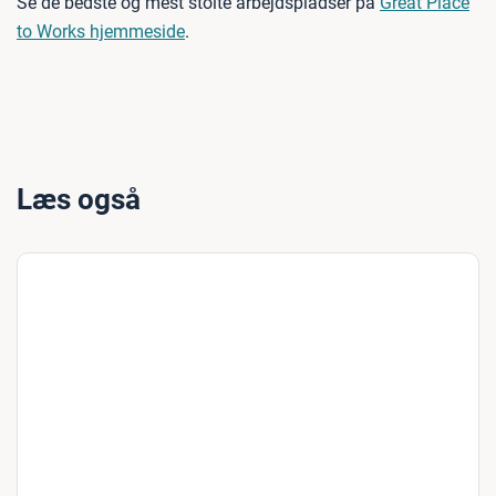
Se de bedste og mest stolte arbejdspladser på
Great Place
to Works hjemmeside
.
Læs også