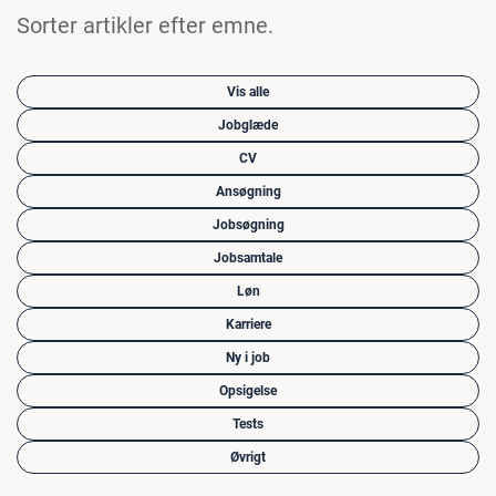
Sorter artikler efter emne.
Vis alle
Jobglæde
CV
Ansøgning
Jobsøgning
Jobsamtale
Løn
Karriere
Ny i job
Opsigelse
Tests
Øvrigt