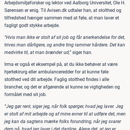
Arbejdsmiljøforsker og lektor ved Aalborg Universitet, Ole H.
Sørensen er enig. Til Avisen.dk udtaler han, at stolthed og
tilfredshed hænger sammen med at føle, at man laver et
fagligt godt stykke arbejde.
”Hvis man ikke er stolt af sit job og får anerkendelse for det,
trives man dårligere, og andre ting rammer hårdere. Det kan
medvirke til, at man brænder ud,”
siger han.
Irma er også et eksempel på, at du ikke behøver at være
hjertekirurg eller ambulanceredder for at kunne føle
stolthed ved dit arbejde. Faglig stolthed findes i alle
brancher, og det er afgørende at kunne se vigtigheden og
formålet med sit job.
”Jeg gør rent, siger jeg, når folk spørger, hvad jeg laver. Jeg
er stolt af mit arbejde og af mine evner til at udføre det, men
jeg kan da sagtens mærke folks forundring, når jeg svarer
dem på, hvad jeg laver i det daglige. Alene det, at jeg er