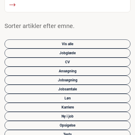
Sorter artikler efter emne.
Vis alle
Jobglæde
CV
Ansøgning
Jobsøgning
Jobsamtale
Løn
Karriere
Ny i job
Opsigelse
Tests