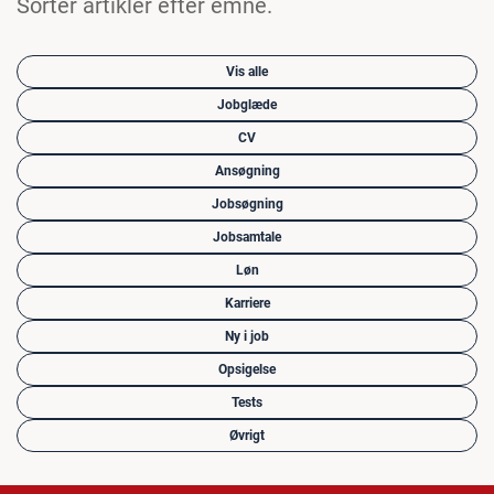
Sorter artikler efter emne.
Vis alle
Jobglæde
CV
Ansøgning
Jobsøgning
Jobsamtale
Løn
Karriere
Ny i job
Opsigelse
Tests
Øvrigt