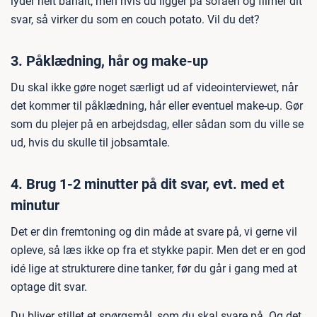
lyder helt banalt, men hvis du ligger på sofaen og filmer dit
svar, så virker du som en couch potato. Vil du det?
3. Påklædning, hår og make-up
Du skal ikke gøre noget særligt ud af videointerviewet, når
det kommer til påklædning, hår eller eventuel make-up. Gør
som du plejer på en arbejdsdag, eller sådan som du ville se
ud, hvis du skulle til jobsamtale.
4. Brug 1-2 minutter på dit svar, evt. med et
minutur
Det er din fremtoning og din måde at svare på, vi gerne vil
opleve, så læs ikke op fra et stykke papir. Men det er en god
idé lige at strukturere dine tanker, før du går i gang med at
optage dit svar.
Du bliver stillet et spørgsmål, som du skal svare på. Og det