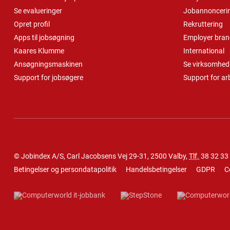
Se evalueringer
Jobannonceri
Opret profil
Rekruttering
Apps til jobsøgning
Employer bran
Kaares Klumme
International
Ansøgningsmaskinen
Se virksomheds
Support for jobsøgere
Support for ar
© Jobindex A/S, Carl Jacobsens Vej 29-31, 2500 Valby,
Tlf.
38 32 33
Betingelser og persondatapolitik
Handelsbetingelser
GDPR
C