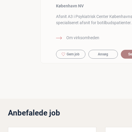
København NV
Afsnit A3 i Psykiatrisk Center Københavns
specialiseret afsnit for botilbudspatienter.
Om virksomheden
Gem job
Ansøg
Se
Anbefalede job