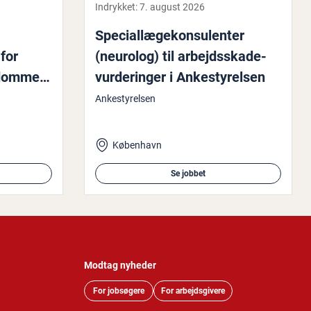
Indrykket:
7. august 2026
Spe­ci­al­læge­kon­su­len­ter
for
(neurolog) til ar­bejds­ska­de­
­dom­me,
vur­de­rin­ger i An­ke­sty­rel­sen
Ankestyrelsen
København
Se jobbet
Modtag nyheder
For jobsøgere
For arbejdsgivere