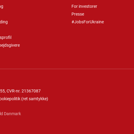
ng
For investorer
Presse
ding
#JobsForUkraine
profil
bejdsgivere
 55
, CVR-nr. 21367087
ookiepolitik
(
ret samtykke
)