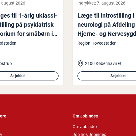
. august 2026
Indrykket:
7. august 2026
es til 1-årig uklas­si­
Læge til in­trostil­ling i
stilling på psy­ki­a­trisk
neurologi på Afdeling 
to­ri­um for småbørn i
Hjerne- og Ner­ve­syg
p
Bleg­dams­vej
edstaden
Region Hovedstaden
ostrup
2100 København Ø
Se jobbet
Se jobbet
vere
Om Jobindex
Om Jobindex
e
Job hos Jobindex