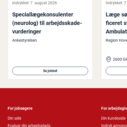
Indrykket:
7. august 2026
Indrykket:
7
Spe­ci­al­læge­kon­su­len­ter
Læge søg
(neurolog) til ar­bejds­ska­de­
fi­ce­ret 
vur­de­rin­ger
Am­bu­la­
Glostru
Ankestyrelsen
Region Hov
2600 Gl
Se jobbet
For jobsøgere
For arbejdsgi
Din side
Din kundeside
Evaluer din arbejdsplads
Indryk annonc