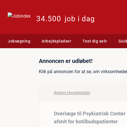
34.500
job i dag
Jobsøgning
Arbejdspladser
Test dig selv
Gui
Jobannonce: Overlæge til 
Annoncen er udløbet!
Klik på annoncen for at se, om virksomheden
Region Hovedstaden
Overlæge til Psykiatrisk Cente
afsnit for botilbudspatienter