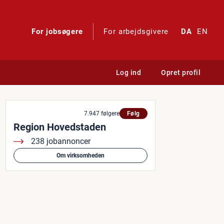
For jobsøgere
For arbejdsgivere
DA
EN
Log ind
Opret profil
ns specialiserede afsnit for
7.947 følgere
Følg
Region Hovedstaden
238 jobannoncer
Om virksomheden