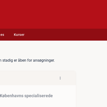
des
Kurser
Psykiatrisk Center Københav
 stadig er åben for ansøgninger.
r Københavns specialiserede