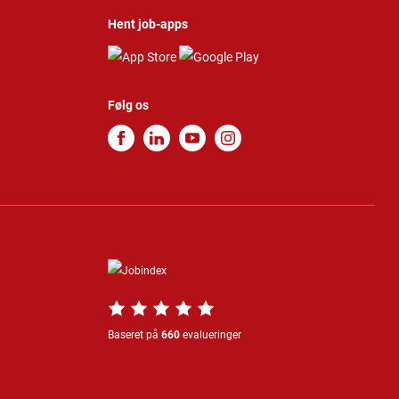
Hent job-apps
Følg os
Baseret på
660
evalueringer