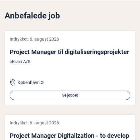
Anbefalede job
Indrykket:
6. august 2026
Project Manager til di­gi­ta­li­se­rings­pro­jek­ter
cBrain A/S
København Ø
Se jobbet
Indrykket:
6. august 2026
Project Manager Di­gi­ta­liza­tion - to develop