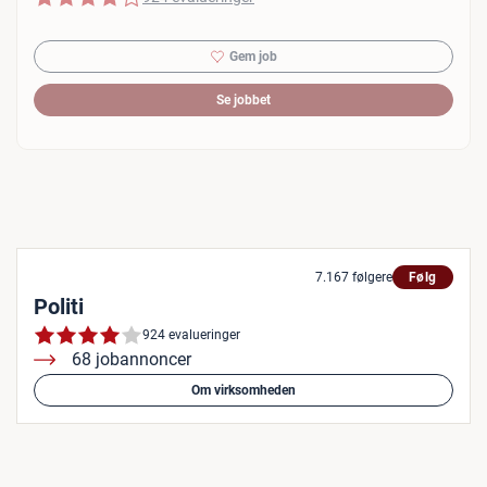
Gem job
Se jobbet
7.167 følgere
Følg
Politi
924 evalueringer
68 jobannoncer
Om virksomheden