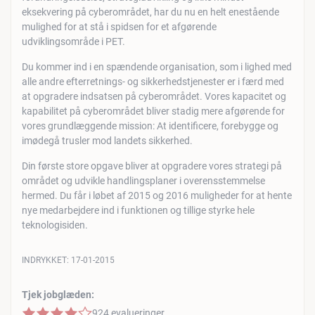
eksekvering på cyberområdet, har du nu en helt enestående
mulighed for at stå i spidsen for et afgørende
udviklingsområde i PET.
Du kommer ind i en spændende organisation, som i lighed med
alle andre efterretnings- og sikkerhedstjenester er i færd med
at opgradere indsatsen på cyberområdet. Vores kapacitet og
kapabilitet på cyberområdet bliver stadig mere afgørende for
vores grundlæggende mission: At identificere, forebygge og
imødegå trusler mod landets sikkerhed.
Din første store opgave bliver at opgradere vores strategi på
området og udvikle handlingsplaner i overensstemmelse
hermed. Du får i løbet af 2015 og 2016 muligheder for at hente
nye medarbejdere ind i funktionen og tillige styrke hele
teknologisiden.
INDRYKKET:
17-01-2015
Tjek jobglæden:
4 af 5 stjerner
924 evalueringer