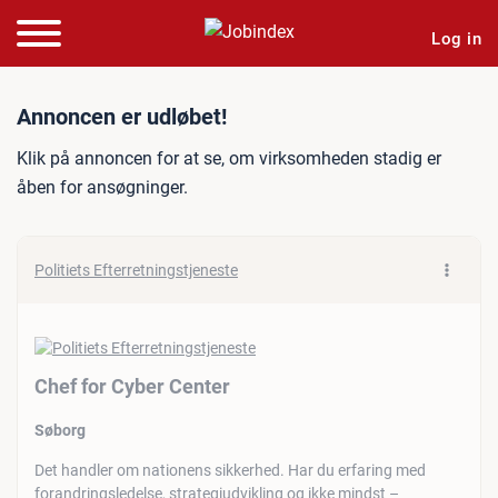
Log in
Jobannonce: Chef for Cybe
Annoncen er udløbet!
Klik på annoncen for at se, om virksomheden stadig er
åben for ansøgninger.
Politiets Efterretningstjeneste
Chef for Cyber Center
Søborg
Det handler om nationens sikkerhed. Har du erfaring med
forandringsledelse, strategiudvikling og ikke mindst –