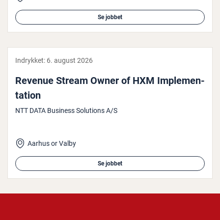
Se jobbet
Indrykket:
6. august 2026
Revenue Stream Owner of HXM Im­ple­men­
ta­tion
NTT DATA Business Solutions A/S
Aarhus or Valby
Se jobbet