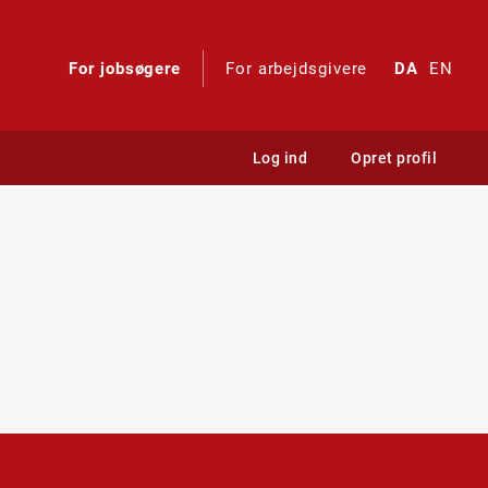
For jobsøgere
For arbejdsgivere
DA
EN
Log ind
Opret profil