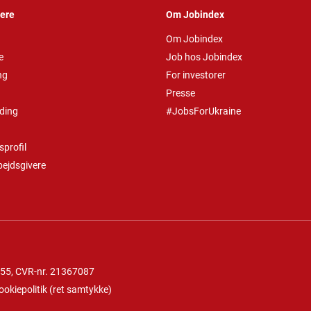
vere
Om Jobindex
Om Jobindex
e
Job hos Jobindex
ng
For investorer
Presse
ding
#JobsForUkraine
profil
bejdsgivere
 55
, CVR-nr. 21367087
ookiepolitik
(
ret samtykke
)