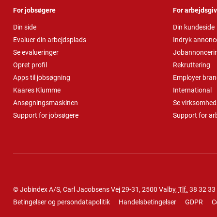
For jobsøgere
For arbejdsgi
Din side
Din kundeside
Evaluer din arbejdsplads
Indryk annonc
Se evalueringer
Jobannonceri
Opret profil
Rekruttering
Apps til jobsøgning
Employer bran
Kaares Klumme
International
Ansøgningsmaskinen
Se virksomheds
Support for jobsøgere
Support for ar
© Jobindex A/S, Carl Jacobsens Vej 29-31, 2500 Valby,
Tlf.
38 32 33
Betingelser og persondatapolitik
Handelsbetingelser
GDPR
C