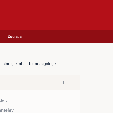
Courses
søger salgsassistentelev
 stadig er åben for ansøgninger.
entelev