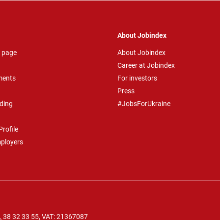
About Jobindex
 page
About Jobindex
Career at Jobindex
ments
For investors
Press
ding
#JobsForUkraine
rofile
mployers
.
38 32 33 55
, VAT: 21367087