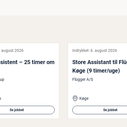
. august 2026
Indrykket:
6. august 2026
­si­stent – 25 timer om
Store Assistant til Flü
Køge (9 timer/uge)
rup
Flügger A/S
p
Køge
Se jobbet
Se jobbet