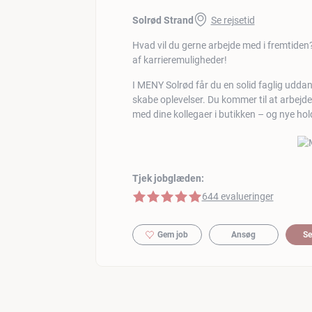
Solrød Strand
Se rejsetid
Hvad vil du gerne arbejde med i fremtiden
af karrieremuligheder!
I MENY Solrød får du en solid faglig uddann
skabe oplevelser. Du kommer til at arbej
med dine kollegaer i butikken – og nye h
Tjek jobglæden:
5 af 5 stjerner
644 evalueringer
Gem job
Ansøg
Se