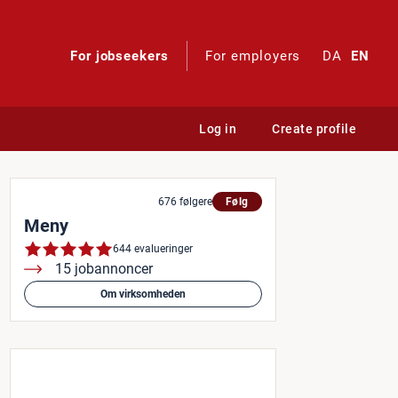
For jobseekers
For employers
DA
EN
Log in
Create profile
676 følgere
Følg
Meny
644 evalueringer
15 jobannoncer
Om virksomheden