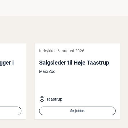
Indrykket:
6. august 2026
gger i
Salgs­le­der til Høje Taastrup
Maxi Zoo
Taastrup
Se jobbet