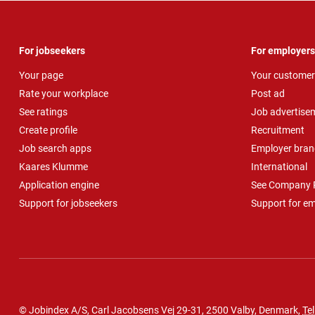
For jobseekers
For employers
Your page
Your customer
Rate your workplace
Post ad
See ratings
Job advertise
Create profile
Recruitment
Job search apps
Employer bran
Kaares Klumme
International
Application engine
See Company P
Support for jobseekers
Support for e
© Jobindex A/S, Carl Jacobsens Vej 29-31, 2500 Valby, Denmark,
Tel