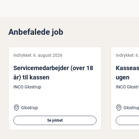
Anbefalede job
Indrykket:
6. august 2026
Indrykket:
6
Ser­vi­ce­me­d­ar­bej­der (over 18
Kas­seas
år) til kassen
ugen
INCO Glostrup
INCO Glost
Glostrup
Glostru
Se jobbet