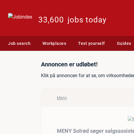
33,600
jobs today
Job search
Workplaces
Test yourself
Guides
Jobannonce: MENY Solrød 
Annoncen er udløbet!
Klik på annoncen for at se, om virksomheden
Meny
MENY Solrød søger salgsassist