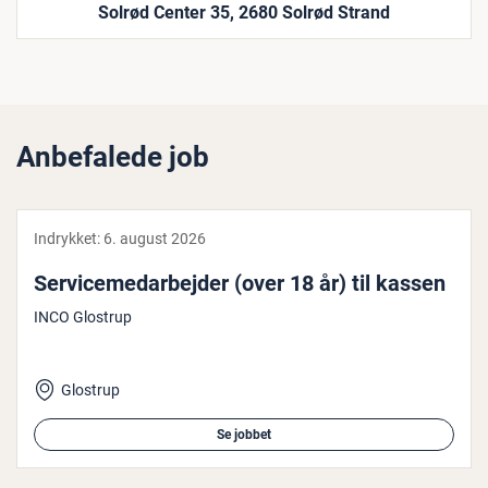
Solrød Center 35, 2680 Solrød Strand
Anbefalede job
Indrykket:
6. august 2026
Ser­vi­ce­me­d­ar­bej­der (over 18 år) til kassen
INCO Glostrup
Glostrup
Se jobbet