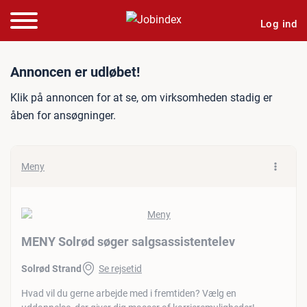
Log ind
Jobannonce: MENY Solrød 
Annoncen er udløbet!
Klik på annoncen for at se, om virksomheden stadig er
åben for ansøgninger.
Meny
MENY Solrød søger salgsassistentelev
Solrød Strand
Se rejsetid
Hvad vil du gerne arbejde med i fremtiden? Vælg en