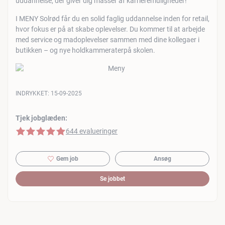
uddannelse, der giver dig masser af karrieremuligheder!
I MENY Solrød får du en solid faglig uddannelse inden for retail,
hvor fokus er på at skabe oplevelser. Du kommer til at arbejde
med service og madoplevelser sammen med dine kollegaer i
butikken – og nye holdkammeraterpå skolen.
INDRYKKET:
15-09-2025
Tjek jobglæden:
5 af 5 stjerner
644 evalueringer
Gem job
Ansøg
Se jobbet