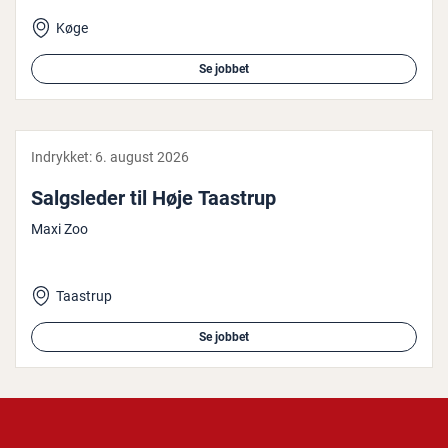
Køge
Se jobbet
Indrykket:
6. august 2026
Salgs­le­der til Høje Taastrup
Maxi Zoo
Taastrup
Se jobbet