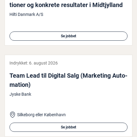
tio­ner og konkrete re­sul­ta­ter i Midtjyl­land
Hilti Danmark A/S
Se jobbet
Indrykket:
6. august 2026
Team Lead til Digital Salg (Marketing Au­to­
ma­tion)
Jyske Bank
Silkeborg eller København
Se jobbet