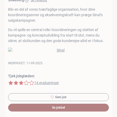
Silkeborg
Se rejsetid
Bliv en del af vores tværfaglige organisation, hvor dine
koordineringsevner og eksekveringskraft kan præge Sinal’s
salgskampagner.
Du vil spille en central rolle i koordineringen og støtten af
kampagne- og konceptudvikling fra start til slut, mens du
sikrer, at slutkunden og den gode kunderejse altid er i fokus.
INDRYKKET:
11-09-2025
Tjek jobglæden:
3 af 5 stjerner
14 evalueringer
Gem job
Se jobbet