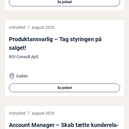
Se jobbet
Indrykket:
7. august 2026
Pro­duktansvar­lig – Tag styringen på
salget!
ROI Consult ApS
Galten
Se jobbet
Indrykket:
7. august 2026
Account Manager – Skab tætte kun­de­re­la­