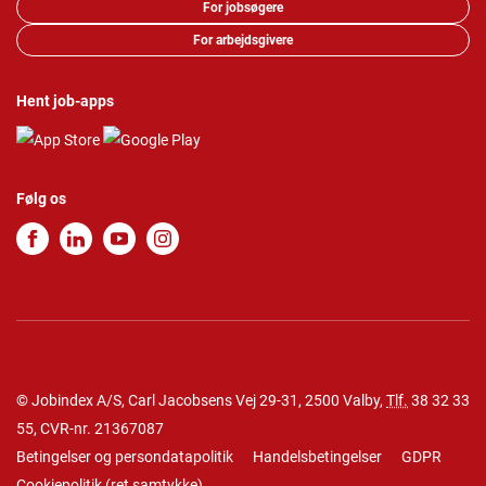
For jobsøgere
For arbejdsgivere
Hent job-apps
Følg os
© Jobindex A/S, Carl Jacobsens Vej 29-31, 2500 Valby,
Tlf.
38 32 33
55
, CVR-nr. 21367087
Betingelser og persondatapolitik
Handelsbetingelser
GDPR
Cookiepolitik
(
ret samtykke
)