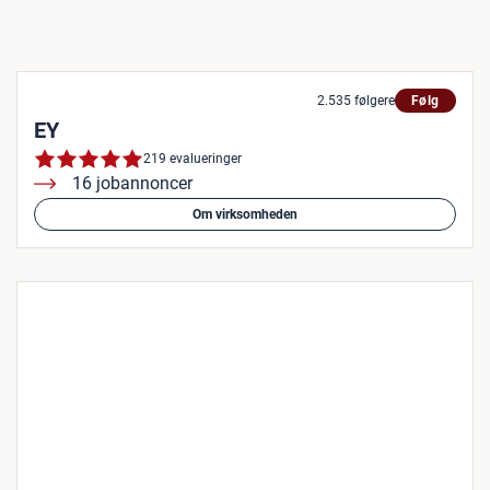
2.535 følgere
Følg
EY
219 evalueringer
16 jobannoncer
Om virksomheden