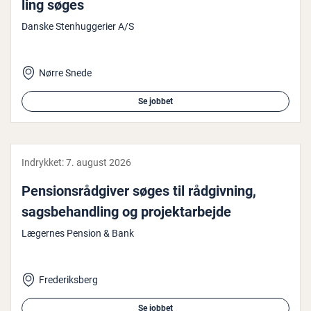
ling søges
Danske Stenhuggerier A/S
Nørre Snede
Se jobbet
Indrykket:
7. august 2026
Pen­sions­rå­d­gi­ver søges til rå­d­giv­ning,
sags­be­hand­ling og pro­jekt­ar­bej­de
Lægernes Pension & Bank
Frederiksberg
Se jobbet