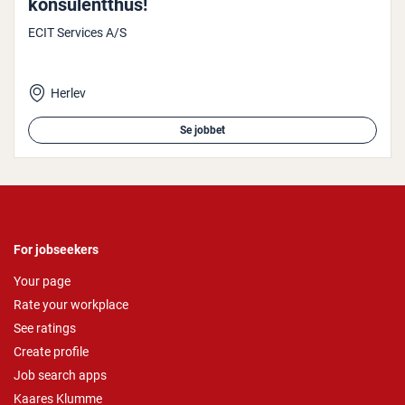
kon­su­lent­t­hus!
ECIT Services A/S
Herlev
Se jobbet
For jobseekers
Your page
Rate your workplace
See ratings
Create profile
Job search apps
Kaares Klumme