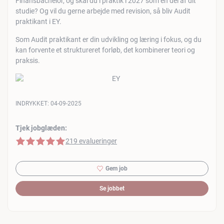
Finansbachelor, og skal du i praktik i 2027 som en del af dit
studie? Og vil du gerne arbejde med revision, så bliv Audit
praktikant i EY.
Som Audit praktikant er din udvikling og læring i fokus, og du
kan forvente et struktureret forløb, det kombinerer teori og
praksis.
INDRYKKET:
04-09-2025
Tjek jobglæden:
5 af 5 stjerner
219 evalueringer
Gem job
Se jobbet