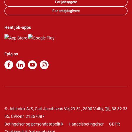
For jobsøgere
For arbejdsgivere
Hent job-apps
Følg os
© Jobindex A/S, Carl Jacobsens Vej 29-31, 2500 Valby,
Tlf.
38 32 33
55
, CVR-nr. 21367087
Betingelser og persondatapolitik
Handelsbetingelser
GDPR
Cookiepolitik
(
ret samtykke
)