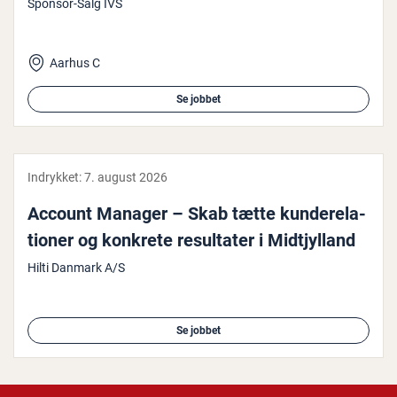
Sponsor-Salg IVS
Aarhus C
Se jobbet
Indrykket:
7. august 2026
Account Manager – Skab tætte kun­de­re­la­
tio­ner og konkrete re­sul­ta­ter i Midtjyl­land
Hilti Danmark A/S
Se jobbet