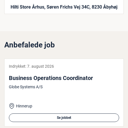
Hilti Store Århus, Søren Frichs Vej 34C, 8230 Åbyhøj
Anbefalede job
Indrykket:
7. august 2026
Business Ope­ra­tions Co­or­di­na­tor
Globe Systems A/S
Hinnerup
Se jobbet