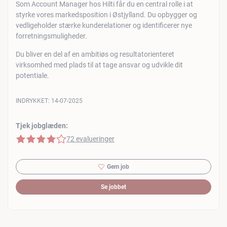
Som Account Manager hos Hilti får du en central rolle i at
styrke vores markedsposition i Østjylland. Du opbygger og
vedligeholder stærke kunderelationer og identificerer nye
forretningsmuligheder.
Du bliver en del af en ambitiøs og resultatorienteret
virksomhed med plads til at tage ansvar og udvikle dit
potentiale.
INDRYKKET:
14-07-2025
Tjek jobglæden:
4 af 5 stjerner
72 evalueringer
Gem job
Se jobbet