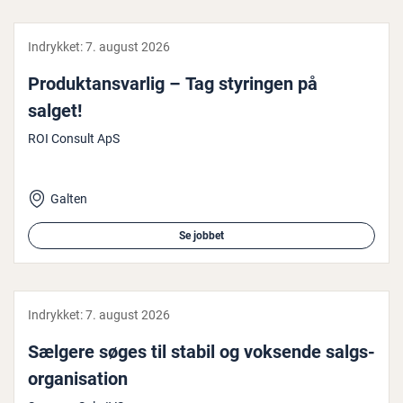
Indrykket:
7. august 2026
Pro­duktansvar­lig – Tag styringen på
salget!
ROI Consult ApS
Galten
Se jobbet
Indrykket:
7. august 2026
Sælgere søges til stabil og voksende salgs­
or­ga­ni­sa­tion