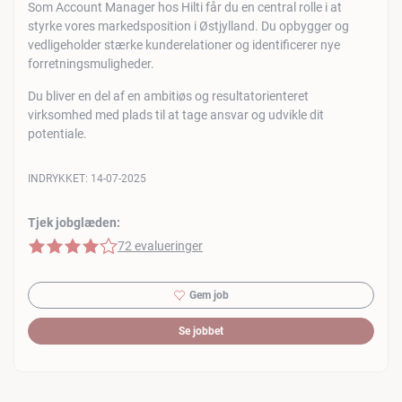
Som Account Manager hos Hilti får du en central rolle i at
styrke vores markedsposition i Østjylland. Du opbygger og
vedligeholder stærke kunderelationer og identificerer nye
forretningsmuligheder.
Du bliver en del af en ambitiøs og resultatorienteret
virksomhed med plads til at tage ansvar og udvikle dit
potentiale.
INDRYKKET:
14-07-2025
Tjek jobglæden:
4 af 5 stjerner
72 evalueringer
Gem job
Se jobbet