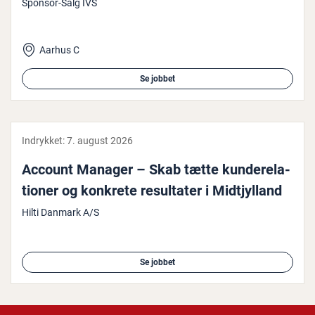
Sponsor-Salg IVS
Aarhus C
Se jobbet
Indrykket:
7. august 2026
Account Manager – Skab tætte kun­de­re­la­
tio­ner og konkrete re­sul­ta­ter i Midtjyl­land
Hilti Danmark A/S
Se jobbet