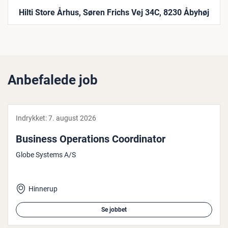
Hilti Store Århus, Søren Frichs Vej 34C, 8230 Åbyhøj
Anbefalede job
Indrykket:
7. august 2026
Business Ope­ra­tions Co­or­di­na­tor
Globe Systems A/S
Hinnerup
Se jobbet