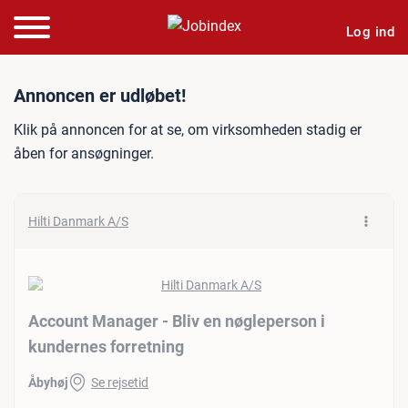
Log ind
Jobannonce: Account Manag
Annoncen er udløbet!
Klik på annoncen for at se, om virksomheden stadig er
åben for ansøgninger.
Hilti Danmark A/S
Account Manager - Bliv en nøgleperson i
kundernes forretning
Åbyhøj
Se rejsetid