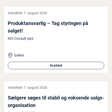
Indrykket:
7. august 2026
Pro­duktansvar­lig – Tag styringen på
salget!
ROI Consult ApS
Galten
Se jobbet
Indrykket:
7. august 2026
Sælgere søges til stabil og voksende salgs­
or­ga­ni­sa­tion