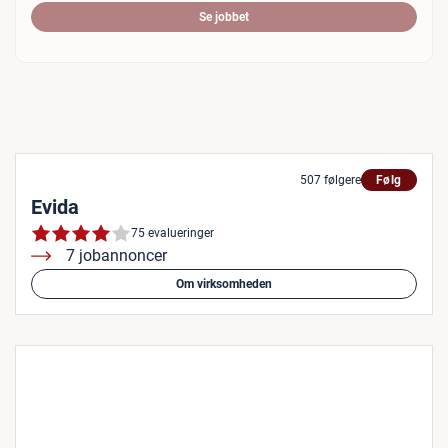
Se jobbet
507 følgere
Følg
Evida
75 evalueringer
7 jobannoncer
Om virksomheden