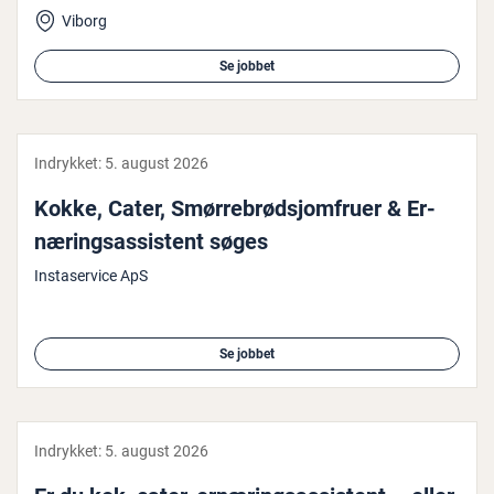
Viborg
Se jobbet
Indrykket:
5. august 2026
Kokke, Cater, Smør­re­brød­sjom­fru­er & Er­
næ­rings­as­si­stent søges
Instaservice ApS
Se jobbet
Indrykket:
5. august 2026