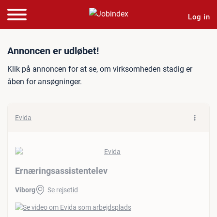
Log in
Jobannonce: Ernæringsass
Annoncen er udløbet!
Klik på annoncen for at se, om virksomheden stadig er
åben for ansøgninger.
Evida
Ernæringsassistentelev
Viborg
Se rejsetid