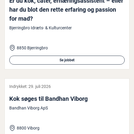
Er du kok, cater, er­næ­rings­as­si­stent – eller
har du blot den rette erfaring og passion
for mad?
Bjerringbro Idræts- & Kulturcenter
8850 Bjerringbro
Se jobbet
Indrykket:
29. juli 2026
Kok søges til Bandhan Viborg
Bandhan Viborg ApS
8800 Viborg