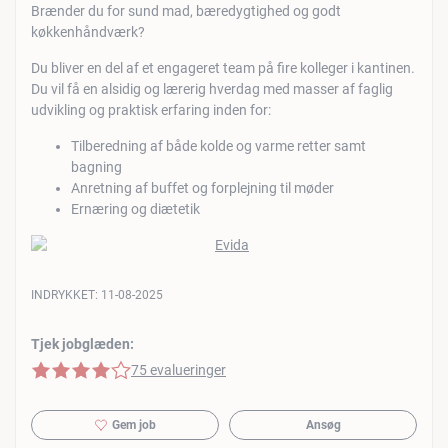
Brænder du for sund mad, bæredygtighed og godt
køkkenhåndværk?
Du bliver en del af et engageret team på fire kolleger i kantinen.
Du vil få en alsidig og lærerig hverdag med masser af faglig
udvikling og praktisk erfaring inden for:
Tilberedning af både kolde og varme retter samt
bagning
Anretning af buffet og forplejning til møder
Ernæring og diætetik
INDRYKKET:
11-08-2025
Tjek jobglæden:
4 af 5 stjerner
75 evalueringer
Gem job
Ansøg