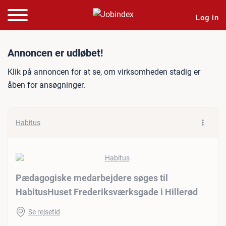
Log in
Jobannonce: Pædagogiske m
Annoncen er udløbet!
Klik på annoncen for at se, om virksomheden stadig er
åben for ansøgninger.
Habitus
Pædagogiske medarbejdere søges til
HabitusHuset Frederiksværksgade i Hillerød
Se rejsetid