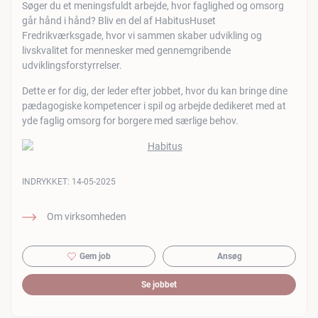
Søger du et meningsfuldt arbejde, hvor faglighed og omsorg
går hånd i hånd? Bliv en del af HabitusHuset
Fredrikværksgade, hvor vi sammen skaber udvikling og
livskvalitet for mennesker med gennemgribende
udviklingsforstyrrelser.
Dette er for dig, der leder efter jobbet, hvor du kan bringe dine
pædagogiske kompetencer i spil og arbejde dedikeret med at
yde faglig omsorg for borgere med særlige behov.
INDRYKKET:
14-05-2025
Om virksomheden
Gem job
Ansøg
Se jobbet