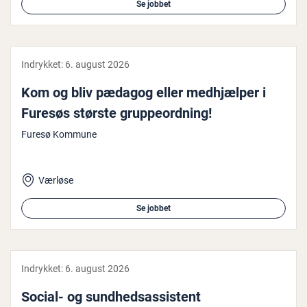
Se jobbet
Indrykket:
6. august 2026
Kom og bliv pædagog eller med­hjæl­per i
Furesøs største grup­pe­ord­ning!
Furesø Kommune
Værløse
Se jobbet
Indrykket:
6. august 2026
Social- og sund­heds­as­si­stent