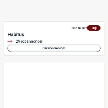
845 følgere
Følg
Habitus
29 jobannoncer
Om virksomheden