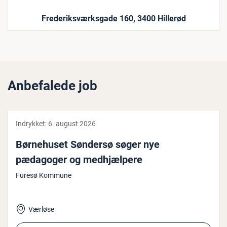
Frederiksværksgade 160, 3400 Hillerød
Anbefalede job
Indrykket:
6. august 2026
Bør­ne­hu­set Søndersø søger nye
pædagoger og med­hjæl­pe­re
Furesø Kommune
Værløse