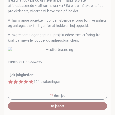
med til at udvikle og drifte et af Danmarks største
affaldsbaserede kraftvarmeværker? Så er du måske en af de
projektledere, vi gerne vil have med på holdet.
Vi har mange projekter hvor der løbende er brug for nye anlæg
og anlægsudskiftninger for at holde en høj oppetid.
Vi søger som udgangspunkt projektledere med erfaring fra
kraftvarme- eller bygge- og anlægsbranchen.
INDRYKKET:
30-04-2025
Tjek jobglæden:
5 af 5 stjerner
121 evalueringer
Gem job
Se jobbet