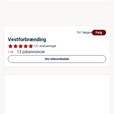
761 følgere
Følg
Vestforbrænding
121 evalueringer
13 jobannoncer
Om virksomheden