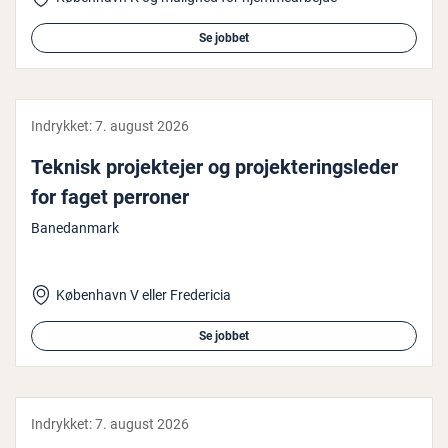
Se jobbet
Indrykket:
7. august 2026
Teknisk pro­jek­te­jer og pro­jek­te­rings­le­der
for faget perroner
Banedanmark
København V eller Fredericia
Se jobbet
Indrykket:
7. august 2026