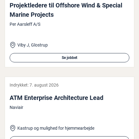
Pro­jekt­le­de­re til Offshore Wind & Special
Marine Projects
Per Aarsleff A/S
Viby J, Glostrup
Se jobbet
Indrykket:
7. august 2026
ATM En­ter­pri­se Ar­chi­tec­tu­re Lead
Naviair
Kastrup og mulighed for hjemmearbejde