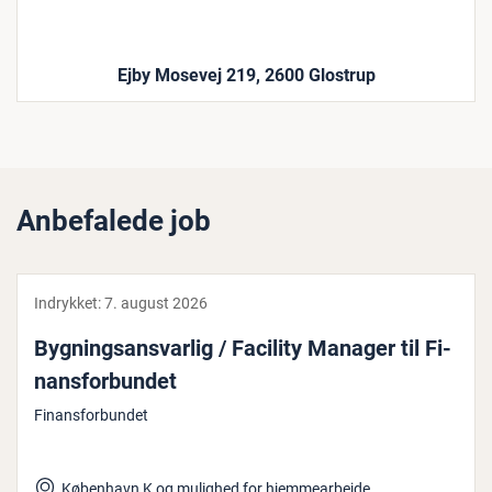
Ejby Mosevej 219, 2600 Glostrup
Anbefalede job
Indrykket:
7. august 2026
Byg­nings­ansvar­lig / Facility Manager til Fi­
nans­for­bun­det
Finansforbundet
København K og mulighed for hjemmearbejde