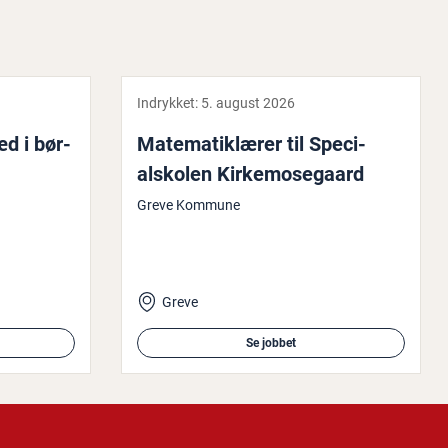
Indrykket:
5. august 2026
æd i bør­
Ma­te­ma­tik­læ­rer til Spe­ci­
alsko­len Kir­ke­mo­se­gaard
Greve Kommune
Greve
Se jobbet