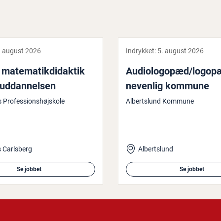
. august 2026
Indrykket:
5. august 2026
ma­te­ma­tik­di­dak­tik
Au­di­o­log­o­pæd/logop
­ud­dan­nel­sen
ne­ven­lig kommune
 Professionshøjskole
Albertslund Kommune
 Carlsberg
Albertslund
Se jobbet
Se jobbet