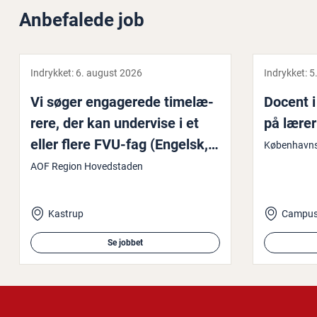
Anbefalede job
Indrykket:
6. august 2026
Indrykket:
5
Vi søger en­ga­ge­re­de ti­me­læ­
Docent i 
re­re, der kan undervise i et
på læ­rer
eller flere FVU-fag (Engelsk,
Københavns
Digital, Dansk og FVU-Start
AOF Region Hovedstaden
for 2-sprogede) samt OBU
(ord­blin­de­un­der­vis­ning)
Kastrup
Campus
Se jobbet