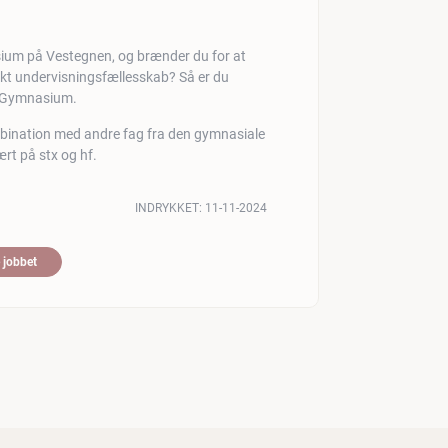
sium på Vestegnen, og brænder du for at
rkt undervisningsfællesskab? Så er du
j Gymnasium.
kombination med andre fag fra den gymnasiale
rt på stx og hf.
INDRYKKET:
11-11-2024
 jobbet