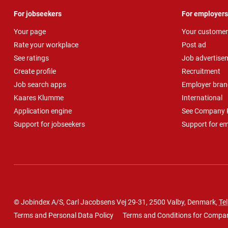
For jobseekers
For employers
Your page
Your customer
Rate your workplace
Post ad
See ratings
Job advertise
Create profile
Recruitment
Job search apps
Employer bran
Kaares Klumme
International
Application engine
See Company P
Support for jobseekers
Support for e
© Jobindex A/S, Carl Jacobsens Vej 29-31, 2500 Valby, Denmark,
Tel
Terms and Personal Data Policy
Terms and Conditions for Compa