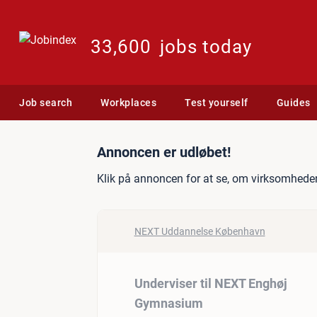
33,600
jobs today
Job search
Workplaces
Test yourself
Guides
Jobannonce: Underviser 
Annoncen er udløbet!
Klik på annoncen for at se, om virksomheden
NEXT Uddannelse København
Underviser til NEXT Enghøj
Gymnasium