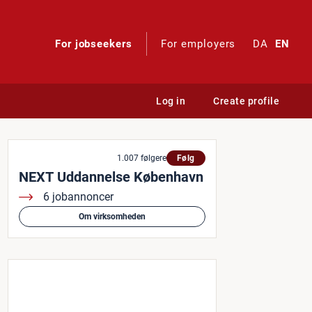
For jobseekers
For employers
DA
EN
Log in
Create profile
1.007 følgere
Følg
NEXT Uddannelse København
6 jobannoncer
Om virksomheden