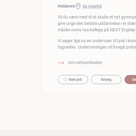
Hvidovre
Se rejsetid
Vil du være med til at skabe et nyt gymna
give unge den bedste uddannelse i et stæ
måske vores nye kollega på NEXT Enghø
Vi søger lige nu en underviser til tysk i 
fagrække. Undervisningen vil foregå primæ
Om virksomheden
Gem job
Ansøg
Se