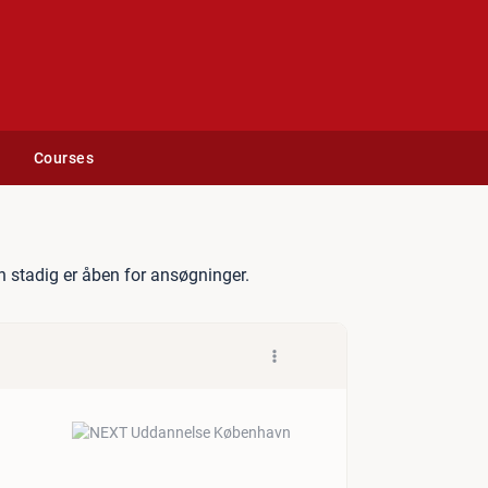
Courses
til NEXT Enghøj Gymnasium
 stadig er åben for ansøgninger.