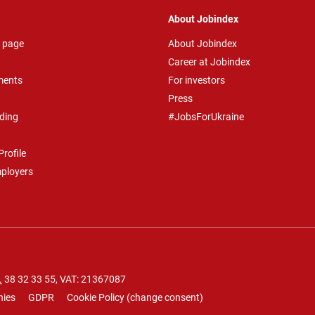
About Jobindex
 page
About Jobindex
Career at Jobindex
ments
For investors
Press
ding
#JobsForUkraine
rofile
mployers
.
38 32 33 55
, VAT: 21367087
nies
GDPR
Cookie Policy
(
change consent
)