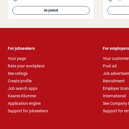
Se jobbet
For jobseekers
For employers
Your page
Your customer
Rate your workplace
Post ad
See ratings
Job advertise
Create profile
Recruitment
Job search apps
Employer bran
Kaares Klumme
International
Application engine
See Company P
Support for jobseekers
Support for e