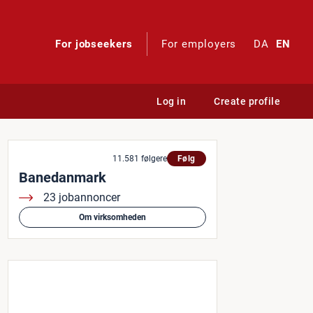
For jobseekers
For employers
DA
EN
Log in
Create profile
Banedanmarks Anlægsdivisio
11.581 følgere
Følg
Banedanmark
23 jobannoncer
Om virksomheden