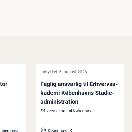
Indrykket:
6. august 2026
­tor
Faglig ansvarlig til Er­hvervsa­
ka­de­mi Kø­ben­havns Stu­di­e­
ad­mi­ni­stra­tion
Erhvervsakademi København
København og mulighed for hjemmearbejde
København K