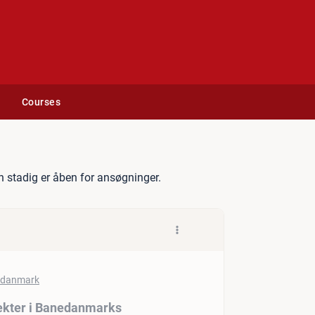
Courses
til forbedringsprojekter i 
 stadig er åben for ansøgninger.
jekter i Banedanmarks