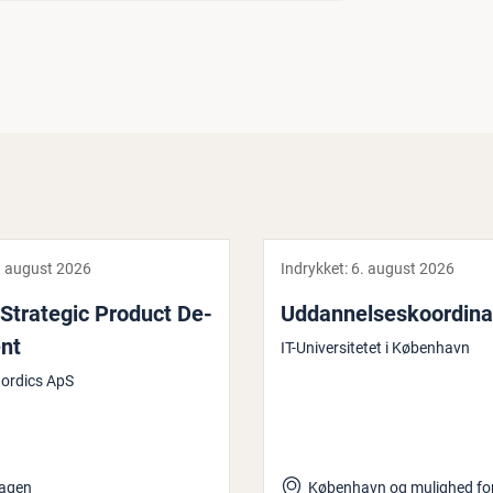
. august 2026
Indrykket:
6. august 2026
Strategic Product De­
Ud­dan­nel­ses­ko­or­di­na
ent
IT-Universitetet i København
Nordics ApS
agen