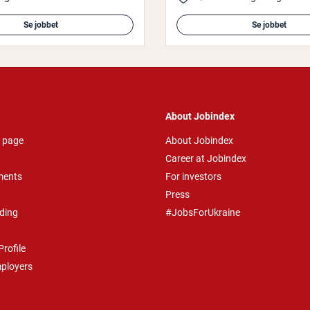
Se jobbet
Se jobbet
About Jobindex
 page
About Jobindex
Career at Jobindex
ments
For investors
Press
ding
#JobsForUkraine
rofile
mployers