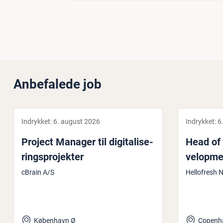
Anbefalede job
Indrykket:
6. august 2026
Indrykket:
6
Project Manager til di­gi­ta­li­se­
Head of 
rings­pro­jek­ter
ve­l­op­m
cBrain A/S
Hellofresh 
København Ø
Copenh