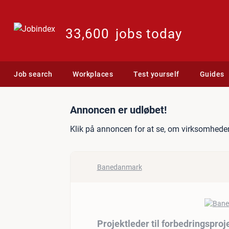
33,600
jobs today
Job search
Workplaces
Test yourself
Guides
Jobannonce: Projektleder 
Annoncen er udløbet!
Klik på annoncen for at se, om virksomheden
Banedanmark
Projektleder til forbedringspro