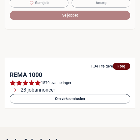
Gem job
Ansøg
Se jobbet
1.041 følgere
Følg
REMA 1000
1570 evalueringer
23 jobannoncer
Om virksomheden