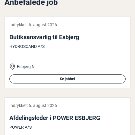
Anbefalede job
Indrykket:
6. august 2026
Bu­tiks­ansvar­lig til Esbjerg
HYDROSCAND A/S
Esbjerg N
Se jobbet
Indrykket:
6. august 2026
Af­de­lings­le­der i POWER ESBJERG
POWER A/S