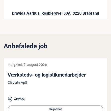
Bravida Aarhus, Rosbjergvej 30A, 8220 Brabrand
Anbefalede job
Indrykket:
7. august 2026
Værksteds- og lo­gi­stik­me­d­ar­bej­der
Claviate ApS
Åbyhøj
Se jobbet