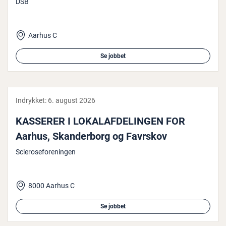
DSB
Aarhus C
Se jobbet
Indrykket:
6. august 2026
KASSERER I LOKALAFDELINGEN FOR
Aarhus, Skan­der­borg og Favrskov
Scleroseforeningen
8000 Aarhus C
Se jobbet