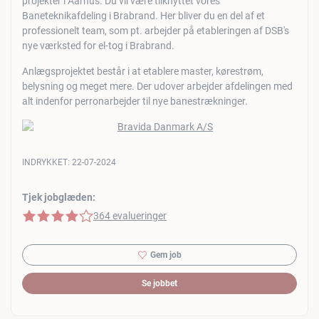
projekter i Aarhus. Du vil være tilknyttet vores
Baneteknikafdeling i Brabrand. Her bliver du en del af et
professionelt team, som pt. arbejder på etableringen af DSB's
nye værksted for el-tog i Brabrand.
Anlægsprojektet består i at etablere master, kørestrøm,
belysning og meget mere. Der udover arbejder afdelingen med
alt indenfor perronarbejder til nye banestrækninger.
INDRYKKET:
22-07-2024
Tjek jobglæden:
4 af 5 stjerner
364 evalueringer
Gem job
Se jobbet