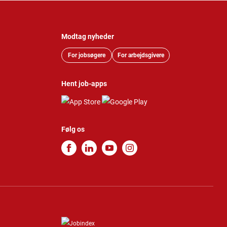
Modtag nyheder
For jobsøgere
For arbejdsgivere
Hent job-apps
Følg os