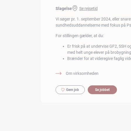
Slagelse
Se rejsetid
Vi søger pr. 1. september 2024, eller snares
sundhedsuddannelserne med fokus på Psy
For stillingen gælder, at du:
Er frisk på at undervise GF2, SSH o
med helt unge elever på brobygnin
Brænder for at videregive faglig vide
Om virksomheden
Gem job
Se jobbet