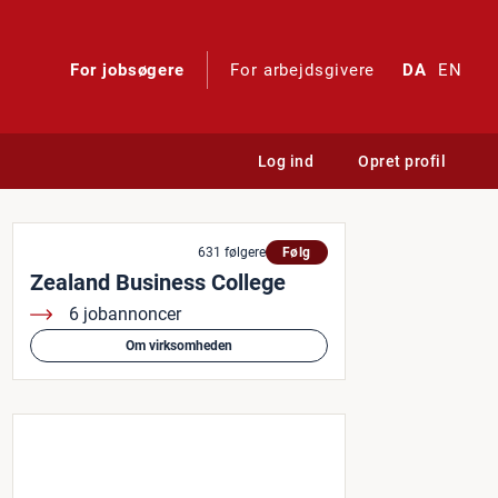
For jobsøgere
For arbejdsgivere
DA
EN
Log ind
Opret profil
631 følgere
Følg
Zealand Business College
6 jobannoncer
Om virksomheden