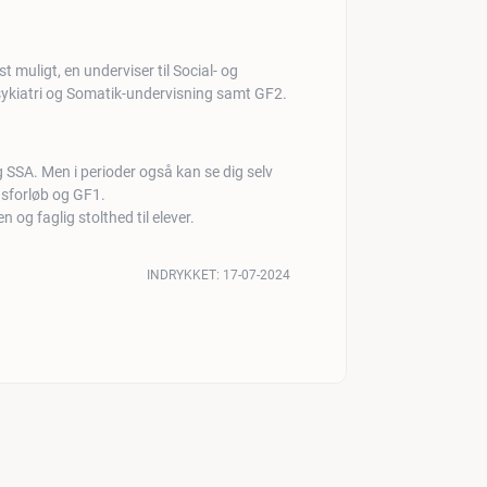
t muligt, en underviser til Social- og
kiatri og Somatik-undervisning samt GF2.
g SSA. Men i perioder også kan se dig selv
gsforløb og GF1.
n og faglig stolthed til elever.
INDRYKKET:
17-07-2024