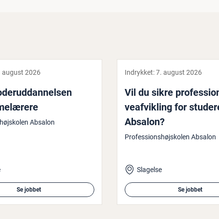
. august 2026
Indrykket:
7. august 2026
­der­ud­dan­nel­sen
Vil du sikre pro­fes­sio
me­læ­re­re
ve­af­vik­ling for stu­de
Absalon?
højskolen Absalon
Professionshøjskolen Absalon
e
Slagelse
Se jobbet
Se jobbet