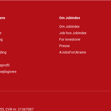
vere
Om Jobindex
Om Jobindex
e
Job hos Jobindex
ng
For investorer
Presse
ding
#JobsForUkraine
profil
bejdsgivere
 55
, CVR-nr. 21367087