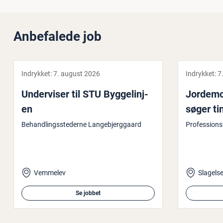
Anbefalede job
Indrykket:
7. august 2026
Indrykket:
7
Un­der­vi­ser til STU Byg­ge­linj­
Jor­de­mo
en
søger ti­
Behandlingsstederne Langebjerggaard
Professions
Vemmelev
Slagels
Se jobbet