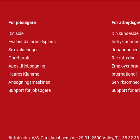
For jobsøgere
For arbejdsgi
Din side
Din kundeside
Evaluer din arbejdsplads
Indryk annonc
Se evalueringer
Jobannonceri
Opret profil
Rekruttering
Apps til jobsøgning
Employer bran
Kaares Klumme
International
Ansøgningsmaskinen
Se virksomheds
Support for jobsøgere
Support for ar
© Jobindex A/S, Carl Jacobsens Vej 29-31, 2500 Valby,
Tlf.
38 32 33