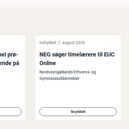
Indrykket:
7. august 2026
­nel prø­
NEG søger ti­me­læ­re­re til EUC
­ren­de på
Online
Nordvestsjællands Erhvervs- og
Gymnasieuddannelser
Se jobbet