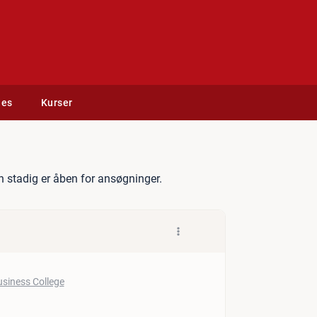
des
Kurser
il SOSU
 stadig er åben for ansøgninger.