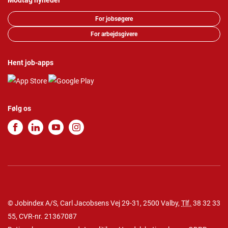
Modtag nyheder
For jobsøgere
For arbejdsgivere
Hent job-apps
Følg os
© Jobindex A/S, Carl Jacobsens Vej 29-31, 2500 Valby,
Tlf.
38 32 33
55
, CVR-nr. 21367087