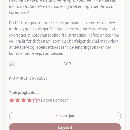
Hvornår de kører fra stationerne og ankommer til den næste,
hvordan forbindelserne mødes og hvilken togtyper der skal
køres med?
Du får til opgave at udarbejde køreplanen i samarbejde med
andre dygtige kolleger fra både egen og andre afdelinger. Vi
overtager et køreplansoplæg fra Strategisk Trafikplanlægning
ca. 1½ år før driftsstart, som du efterfølgende skal medvirke til
at detaljere og løbende tilpasse til de ændringsønsker, der
kommer undervejs i processen.
INDRYKKET:
23-03-2023
Tjek jobglæden:
4 af 5 stjerner
913 evalueringer
Gem job
Se jobbet