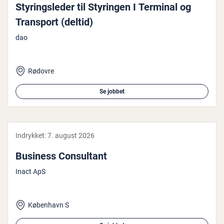
Sty­rings­le­der til Styringen I Terminal og
Transport (deltid)
dao
Rødovre
Se jobbet
Indrykket:
7. august 2026
Business Con­sul­tant
Inact ApS
København S