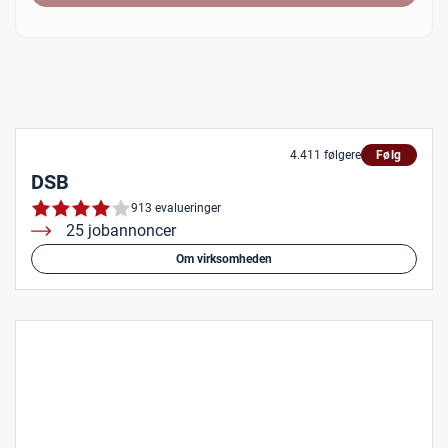
4.411 følgere
Følg
DSB
913 evalueringer
25 jobannoncer
Om virksomheden