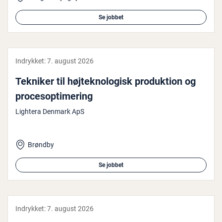
Se jobbet
Indrykket:
7. august 2026
Tekniker til høj­tek­no­lo­gisk pro­duk­tion og
pro­ces­op­ti­me­ring
Lightera Denmark ApS
Brøndby
Se jobbet
Indrykket:
7. august 2026