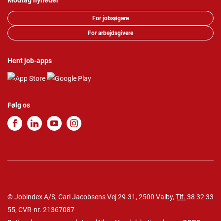
Modtag nyheder
For jobsøgere
For arbejdsgivere
Hent job-apps
Følg os
© Jobindex A/S, Carl Jacobsens Vej 29-31, 2500 Valby,
Tlf.
38 32 33
55
, CVR-nr. 21367087