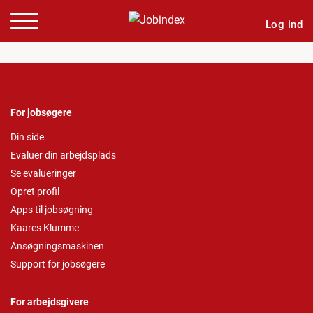
Log ind
For jobsøgere
Din side
Evaluer din arbejdsplads
Se evalueringer
Opret profil
Apps til jobsøgning
Kaares Klumme
Ansøgningsmaskinen
Support for jobsøgere
For arbejdsgivere