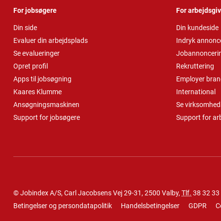
For jobsøgere
For arbejdsgi
Din side
Din kundeside
Evaluer din arbejdsplads
Indryk annonc
Se evalueringer
Jobannonceri
Opret profil
Rekruttering
Apps til jobsøgning
Employer bran
Kaares Klumme
International
Ansøgningsmaskinen
Se virksomheds
Support for jobsøgere
Support for ar
© Jobindex A/S, Carl Jacobsens Vej 29-31, 2500 Valby,
Tlf.
38 32 33
Betingelser og persondatapolitik
Handelsbetingelser
GDPR
C