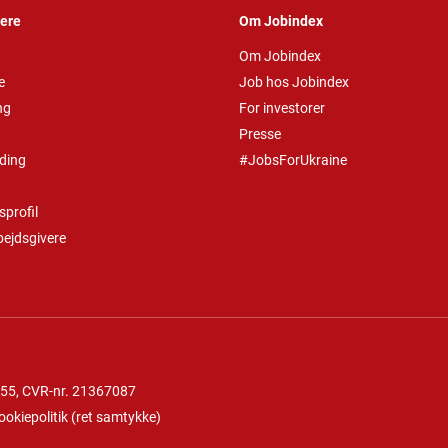
vere
Om Jobindex
Om Jobindex
e
Job hos Jobindex
ng
For investorer
Presse
ding
#JobsForUkraine
profil
bejdsgivere
 55
, CVR-nr. 21367087
ookiepolitik
(
ret samtykke
)