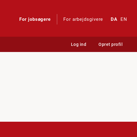
For jobsøgere
For arbejdsgivere
DA
EN
Log ind
Opret profil