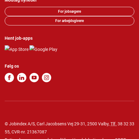
Modtag nyheder
For jobsøgere
For arbejdsgivere
Hent job-apps
Følg os
© Jobindex A/S, Carl Jacobsens Vej 29-31, 2500 Valby,
Tlf.
38 32 33
55
, CVR-nr. 21367087