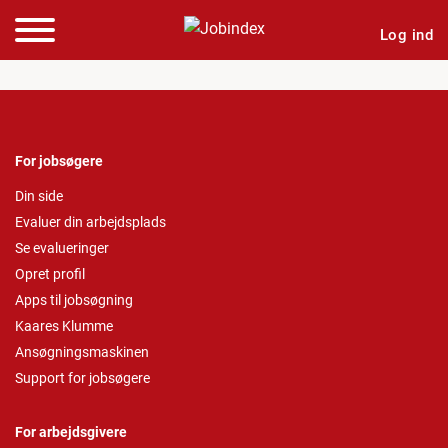
Log ind
For jobsøgere
Din side
Evaluer din arbejdsplads
Se evalueringer
Opret profil
Apps til jobsøgning
Kaares Klumme
Ansøgningsmaskinen
Support for jobsøgere
For arbejdsgivere