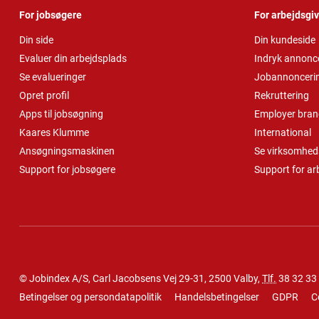
For jobsøgere
For arbejdsgi
Din side
Din kundeside
Evaluer din arbejdsplads
Indryk annonc
Se evalueringer
Jobannonceri
Opret profil
Rekruttering
Apps til jobsøgning
Employer bran
Kaares Klumme
International
Ansøgningsmaskinen
Se virksomheds
Support for jobsøgere
Support for ar
© Jobindex A/S, Carl Jacobsens Vej 29-31, 2500 Valby,
Tlf.
38 32 33
Betingelser og persondatapolitik
Handelsbetingelser
GDPR
C