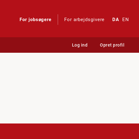
For jobsøgere
For arbejdsgivere
DA
EN
Log ind
Opret profil