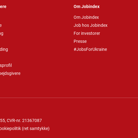
vere
Om Jobindex
Om Jobindex
e
Job hos Jobindex
ng
For investorer
Presse
ding
#JobsForUkraine
profil
bejdsgivere
 55
, CVR-nr. 21367087
ookiepolitik
(
ret samtykke
)