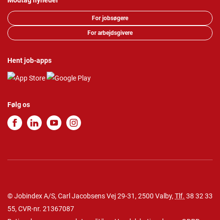
Modtag nyheder
For jobsøgere
For arbejdsgivere
Hent job-apps
Følg os
© Jobindex A/S, Carl Jacobsens Vej 29-31, 2500 Valby,
Tlf.
38 32 33
55
, CVR-nr. 21367087