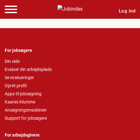
Log ind
For jobsøgere
Din side
Evaluer din arbejdsplads
Se evalueringer
Opret profil
Apps til jobsøgning
Kaares Klumme
Ansøgningsmaskinen
Support for jobsøgere
For arbejdsgivere