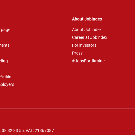
About Jobindex
 page
About Jobindex
Career at Jobindex
ments
For investors
Press
ding
#JobsForUkraine
rofile
mployers
.
38 32 33 55
, VAT: 21367087