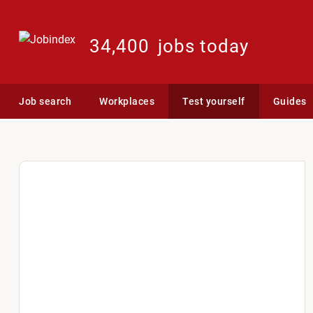
34,400
jobs today
Job search
Workplaces
Test yourself
Guides