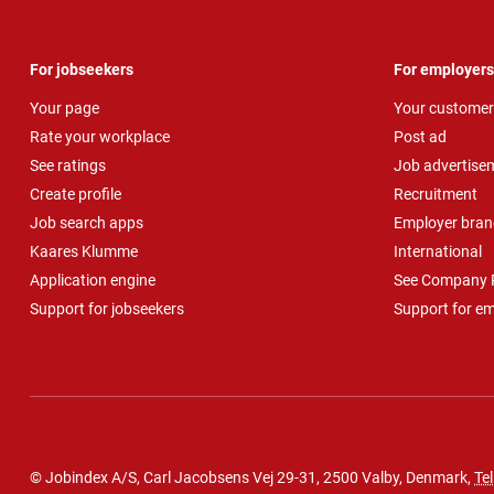
For jobseekers
For employers
Your page
Your customer
Rate your workplace
Post ad
See ratings
Job advertise
Create profile
Recruitment
Job search apps
Employer bran
Kaares Klumme
International
Application engine
See Company P
Support for jobseekers
Support for e
© Jobindex A/S, Carl Jacobsens Vej 29-31, 2500 Valby, Denmark,
Tel