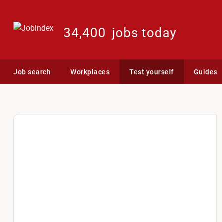
34,400
jobs today
Job search
Workplaces
Test yourself
Guides