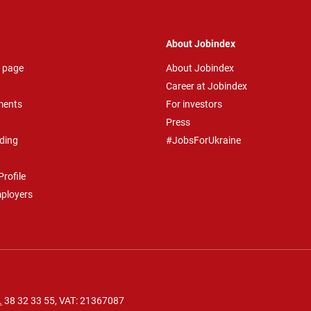
About Jobindex
 page
About Jobindex
Career at Jobindex
ments
For investors
Press
ding
#JobsForUkraine
rofile
mployers
.
38 32 33 55
, VAT: 21367087