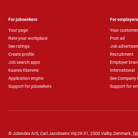
For jobseekers
For employers
Your page
Your customer
Rate your workplace
Post ad
See ratings
Job advertise
Create profile
Recruitment
Job search apps
Employer bran
Kaares Klumme
International
Application engine
See Company P
Support for jobseekers
Support for e
© Jobindex A/S, Carl Jacobsens Vej 29-31, 2500 Valby, Denmark,
Tel