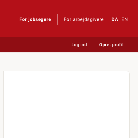
For jobsøgere
For arbejdsgivere
DA
EN
Log ind
Opret profil