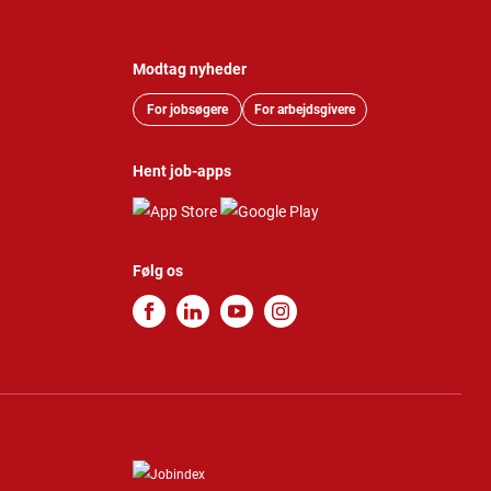
Modtag nyheder
For jobsøgere
For arbejdsgivere
Hent job-apps
Følg os