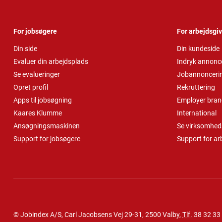
For jobsøgere
For arbejdsgi
Din side
Din kundeside
Evaluer din arbejdsplads
Indryk annonc
Se evalueringer
Jobannonceri
Opret profil
Rekruttering
Apps til jobsøgning
Employer bran
Kaares Klumme
International
Ansøgningsmaskinen
Se virksomheds
Support for jobsøgere
Support for ar
© Jobindex A/S, Carl Jacobsens Vej 29-31, 2500 Valby,
Tlf.
38 32 33