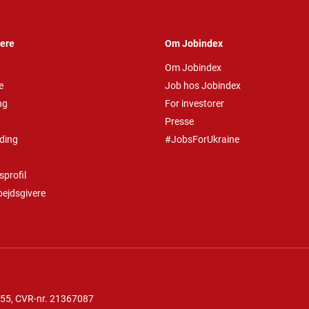
vere
Om Jobindex
Om Jobindex
e
Job hos Jobindex
ng
For investorer
Presse
ding
#JobsForUkraine
profil
bejdsgivere
 55
, CVR-nr. 21367087