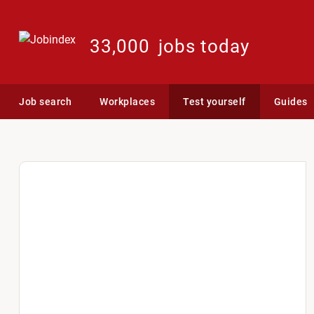
33,000
jobs today
Job search
Workplaces
Test yourself
Guides