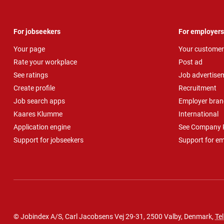
For jobseekers
For employers
Your page
Your customer
Rate your workplace
Post ad
See ratings
Job advertise
Create profile
Recruitment
Job search apps
Employer bran
Kaares Klumme
International
Application engine
See Company P
Support for jobseekers
Support for e
© Jobindex A/S, Carl Jacobsens Vej 29-31, 2500 Valby, Denmark,
Tel