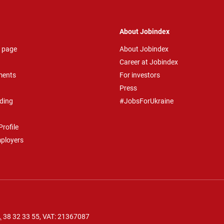
About Jobindex
 page
About Jobindex
Career at Jobindex
ments
For investors
Press
ding
#JobsForUkraine
rofile
mployers
.
38 32 33 55
, VAT: 21367087