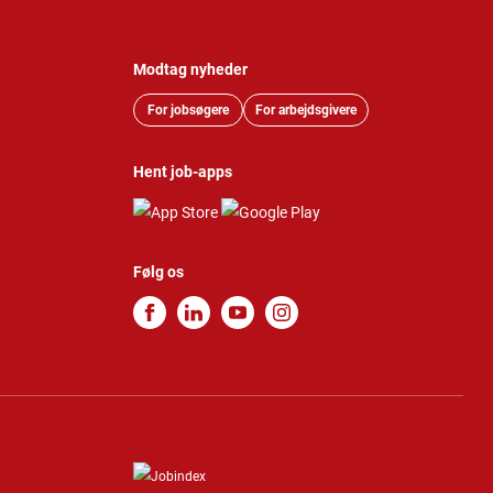
Modtag nyheder
For jobsøgere
For arbejdsgivere
Hent job-apps
Følg os