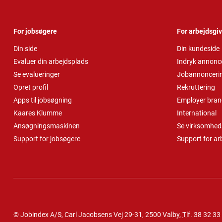
For jobsøgere
For arbejdsgi
Din side
Din kundeside
Evaluer din arbejdsplads
Indryk annonc
Se evalueringer
Jobannonceri
Opret profil
Rekruttering
Apps til jobsøgning
Employer bran
Kaares Klumme
International
Ansøgningsmaskinen
Se virksomheds
Support for jobsøgere
Support for ar
© Jobindex A/S, Carl Jacobsens Vej 29-31, 2500 Valby,
Tlf.
38 32 33