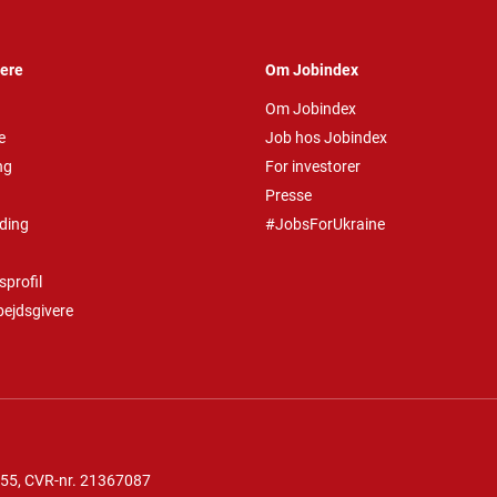
vere
Om Jobindex
Om Jobindex
e
Job hos Jobindex
ng
For investorer
Presse
ding
#JobsForUkraine
profil
bejdsgivere
 55
, CVR-nr. 21367087