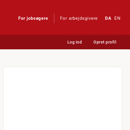
For jobsøgere
For arbejdsgivere
DA
EN
Log ind
Opret profil